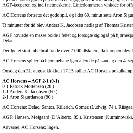
AGF-keeperen og ind i netmaskerne. Linjedommeren vinkede for off
AC Horsens fortsatte det gode spil, og i det 69. minut satte Aron Si
Ti minutter før tid blev Anders K. Jacobsen nedlagt af Thomas Kriste
AGF høvlede en masse bolde i feltet og forsøgte sig også på hjørnespar
Delac.
Der lød et stort jubelbrøl fra de over 7.000 tilskuere, da kampen ble
AC Horsens spiller på hjemmebane igen allerede på søndag den 4. s
Onsdag den 31. august klokken 17.15 spiller AC Horsens pokalkamp 
AC Horsens – AGF 2-1 (0-1)
0-1 Patrick Mortensen (28.)
1-1 Anders K. Jacobsen (60.)
2-1 Aron Sigurdarson (80.)
AC Horsens: Delac, Santos, Kiilerich, Gomez (Ludwig, 74.), Riisgaa
AGF: Hansen, Mølgaard (D’Alberto, 85.), Kristensen (Kurminowski, 8
Advarsel, AC Horsens: Ingen.