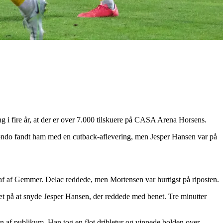
 i fire år, at der er over 7.000 tilskuere på CASA Arena Horsens.
ondo fandt ham med en cutback-aflevering, men Jesper Hansen var på
t af af Gemmer. Delac reddede, men Mortensen var hurtigst på riposten.
tæt på at snyde Jesper Hansen, der reddede med benet. Tre minutter
en af publikum. Han tog en flot dribletur og vippede bolden over