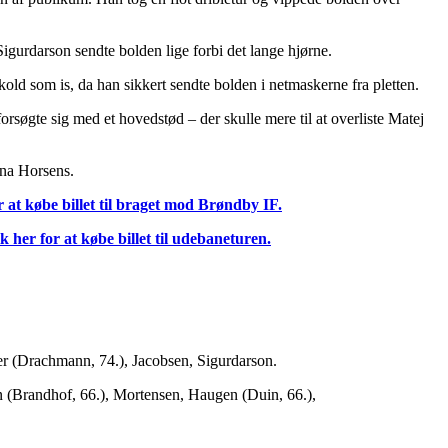
gurdarson sendte bolden lige forbi det lange hjørne.
ld som is, da han sikkert sendte bolden i netmaskerne fra pletten.
rsøgte sig med et hovedstød – der skulle mere til at overliste Matej
ena Horsens.
r at købe billet til braget mod Brøndby IF.
k her for at købe billet til udebaneturen.
r (Drachmann, 74.), Jacobsen, Sigurdarson.
 (Brandhof, 66.), Mortensen, Haugen (Duin, 66.),