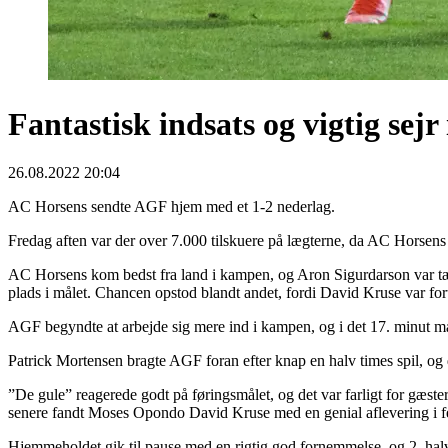
Fantastisk indsats og vigtig sejr
26.08.2022 20:04
AC Horsens sendte AGF hjem med et 1-2 nederlag.
Fredag aften var der over 7.000 tilskuere på lægterne, da AC Horsens
AC Horsens kom bedst fra land i kampen, og Aron Sigurdarson var tæ
plads i målet. Chancen opstod blandt andet, fordi David Kruse var foru
AGF begyndte at arbejde sig mere ind i kampen, og i det 17. minut m
Patrick Mortensen bragte AGF foran efter knap en halv times spil, og 
”De gule” reagerede godt på føringsmålet, og det var farligt for gæst
senere fandt Moses Opondo David Kruse med en genial aflevering i fe
Hjemmeholdet gik til pause med en rigtig god fornemmelse, og 2. halvl