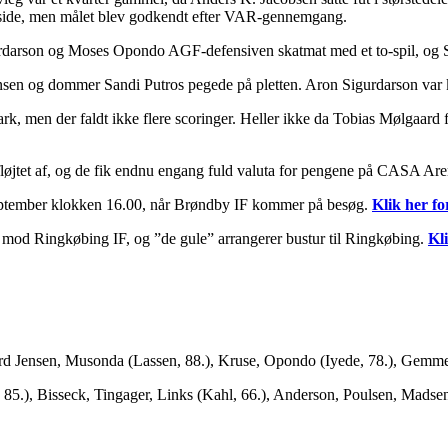
side, men målet blev godkendt efter VAR-gennemgang.
gurdarson og Moses Opondo AGF-defensiven skatmat med et to-spil, og Si
nsen og dommer Sandi Putros pegede på pletten. Aron Sigurdarson var ko
k, men der faldt ikke flere scoringer. Heller ikke da Tobias Mølgaard fo
v fløjtet af, og de fik endnu engang fuld valuta for pengene på CASA Ar
eptember klokken 16.00, når Brøndby IF kommer på besøg.
Klik her fo
mod Ringkøbing IF, og ”de gule” arrangerer bustur til Ringkøbing.
Kli
rd Jensen, Musonda (Lassen, 88.), Kruse, Opondo (Iyede, 78.), Gemme
5.), Bisseck, Tingager, Links (Kahl, 66.), Anderson, Poulsen, Madsen