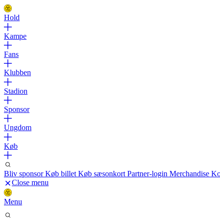
Hold
Kampe
Fans
Klubben
Stadion
Sponsor
Ungdom
Køb
Bliv sponsor
Køb billet
Køb sæsonkort
Partner-login
Merchandise
Ko
Close menu
Menu