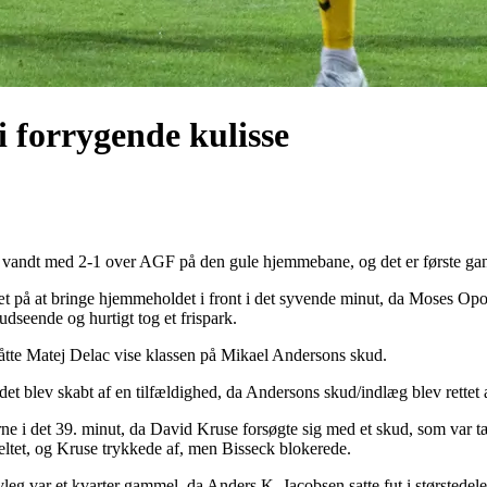
 i forrygende kulisse
 vandt med 2-1 over AGF på den gule hjemmebane, og det er første gang
t på at bringe hjemmeholdet i front i det syvende minut, da Moses Op
dseende og hurtigt tog et frispark.
åtte Matej Delac vise klassen på Mikael Andersons skud.
det blev skabt af en tilfældighed, da Andersons skud/indlæg blev rette
erne i det 39. minut, da David Kruse forsøgte sig med et skud, som var 
ltet, og Kruse trykkede af, men Bisseck blokerede.
eg var et kvarter gammel, da Anders K. Jacobsen satte fut i størstedel