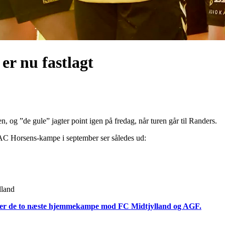
er nu fastlagt
, og ”de gule” jagter point igen på fredag, når turen går til Randers.
e AC Horsens-kampe i september ser således ud:
lland
s eller de to næste hjemmekampe mod FC Midtjylland og AGF.