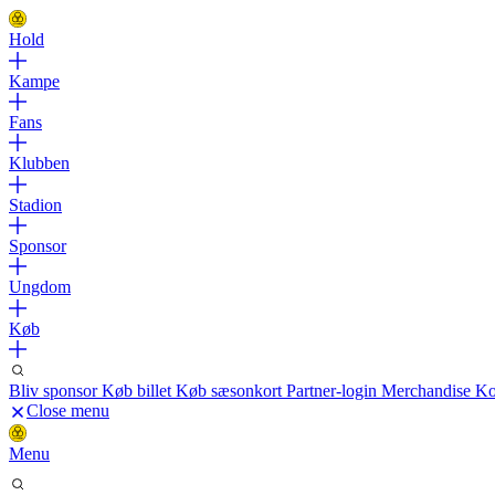
Hold
Kampe
Fans
Klubben
Stadion
Sponsor
Ungdom
Køb
Bliv sponsor
Køb billet
Køb sæsonkort
Partner-login
Merchandise
Ko
Close menu
Menu