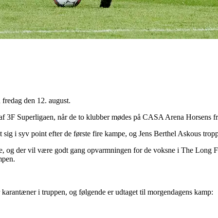
fredag den 12. august.
 af 3F Superligaen, når de to klubber mødes på CASA Arena Horsens fr
sig i syv point efter de første fire kampe, og Jens Berthel Askous tro
prøde, og der vil være godt gang opvarmningen for de voksne i The Long
ampen.
r karantæner i truppen, og følgende er udtaget til morgendagens kamp: