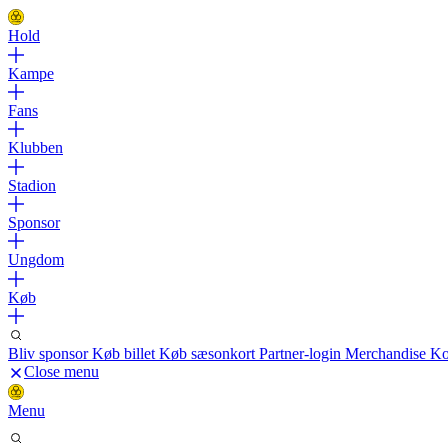
Hold
Kampe
Fans
Klubben
Stadion
Sponsor
Ungdom
Køb
Bliv sponsor
Køb billet
Køb sæsonkort
Partner-login
Merchandise
Ko
Close menu
Menu