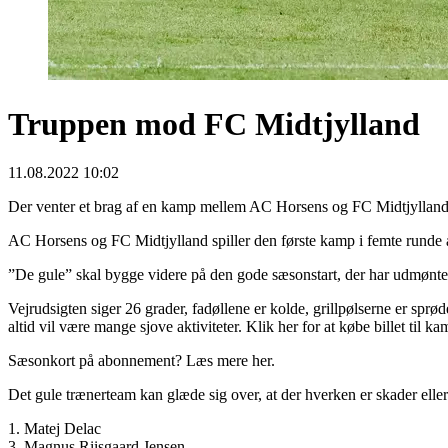
Truppen mod FC Midtjylland
11.08.2022 10:02
Der venter et brag af en kamp mellem AC Horsens og FC Midtjylland 
AC Horsens og FC Midtjylland spiller den første kamp i femte runde
”De gule” skal bygge videre på den gode sæsonstart, der har udmøntet 
Vejrudsigten siger 26 grader, fadøllene er kolde, grillpølserne er s
altid vil være mange sjove aktiviteter. Klik her for at købe billet til k
Sæsonkort på abonnement? Læs mere her.
Det gule trænerteam kan glæde sig over, at der hverken er skader elle
1. Matej Delac
3. Magnus Riisgaard Jensen