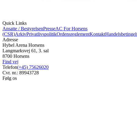
Quick Links
Ansatte / Bestyrelsen
Presse
AC For Horsens
(CSR)
Arkiv
Privatlivspolitik
Ordensreglement
Kontakt
Handelsbetingel
Adresse
Hybel Arena Horsens
Langmarksvej 61, 3. sal
8700 Horsens
Find vej
Telefon
(+45) 75626020
Cvr. nr.: 89943728
Følg os