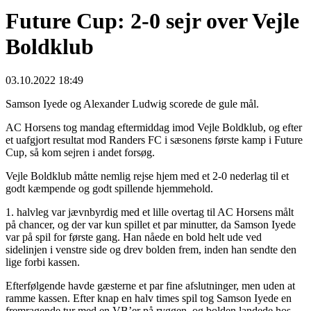
Future Cup: 2-0 sejr over Vejle
Boldklub
03.10.2022 18:49
Samson Iyede og Alexander Ludwig scorede de gule mål.
AC Horsens tog mandag eftermiddag imod Vejle Boldklub, og efter
et uafgjort resultat mod Randers FC i sæsonens første kamp i Future
Cup, så kom sejren i andet forsøg.
Vejle Boldklub måtte nemlig rejse hjem med et 2-0 nederlag til et
godt kæmpende og godt spillende hjemmehold.
1. halvleg var jævnbyrdig med et lille overtag til AC Horsens målt
på chancer, og der var kun spillet et par minutter, da Samson Iyede
var på spil for første gang. Han nåede en bold helt ude ved
sidelinjen i venstre side og drev bolden frem, inden han sendte den
lige forbi kassen.
Efterfølgende havde gæsterne et par fine afslutninger, men uden at
ramme kassen. Efter knap en halv times spil tog Samson Iyede en
fremragende tur med en VB’er på ryggen, og bolden landede hos