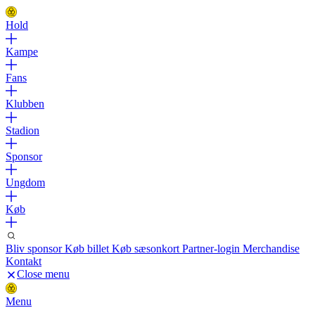
Hold
Kampe
Fans
Klubben
Stadion
Sponsor
Ungdom
Køb
Bliv sponsor
Køb billet
Køb sæsonkort
Partner-login
Merchandise
Kontakt
Close menu
Menu