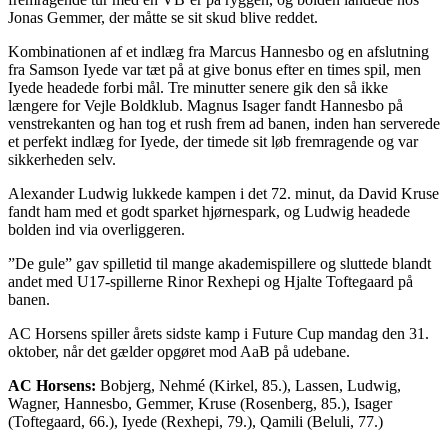
Jonas Gemmer, der måtte se sit skud blive reddet.
Kombinationen af et indlæg fra Marcus Hannesbo og en afslutning
fra Samson Iyede var tæt på at give bonus efter en times spil, men
Iyede headede forbi mål. Tre minutter senere gik den så ikke
længere for Vejle Boldklub. Magnus Isager fandt Hannesbo på
venstrekanten og han tog et rush frem ad banen, inden han serverede
et perfekt indlæg for Iyede, der timede sit løb fremragende og var
sikkerheden selv.
Alexander Ludwig lukkede kampen i det 72. minut, da David Kruse
fandt ham med et godt sparket hjørnespark, og Ludwig headede
bolden ind via overliggeren.
”De gule” gav spilletid til mange akademispillere og sluttede blandt
andet med U17-spillerne Rinor Rexhepi og Hjalte Toftegaard på
banen.
AC Horsens spiller årets sidste kamp i Future Cup mandag den 31.
oktober, når det gælder opgøret mod AaB på udebane.
AC Horsens:
Bobjerg, Nehmé (Kirkel, 85.), Lassen, Ludwig,
Wagner, Hannesbo, Gemmer, Kruse (Rosenberg, 85.), Isager
(Toftegaard, 66.), Iyede (Rexhepi, 79.), Qamili (Beluli, 77.)