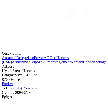
Quick Links
Ansatte / Bestyrelsen
Presse
AC For Horsens
(CSR)
Arkiv
Privatlivspolitik
Ordensreglement
Kontakt
Handelsbetingel
Adresse
Hybel Arena Horsens
Langmarksvej 61, 3. sal
8700 Horsens
Find vej
Telefon
(+45) 75626020
Cvr. nr.: 89943728
Følg os