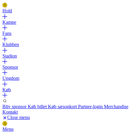
Hold
Kampe
Fans
Klubben
Stadion
Sponsor
Ungdom
Køb
Bliv sponsor
Køb billet
Køb sæsonkort
Partner-login
Merchandise
Kontakt
Close menu
Menu