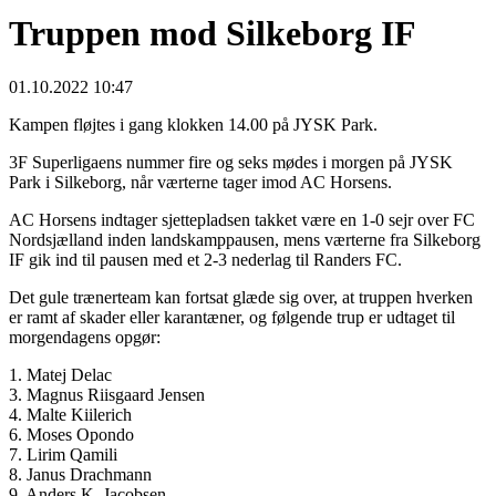
Truppen mod Silkeborg IF
01.10.2022 10:47
Kampen fløjtes i gang klokken 14.00 på JYSK Park.
3F Superligaens nummer fire og seks mødes i morgen på JYSK
Park i Silkeborg, når værterne tager imod AC Horsens.
AC Horsens indtager sjettepladsen takket være en 1-0 sejr over FC
Nordsjælland inden landskamppausen, mens værterne fra Silkeborg
IF gik ind til pausen med et 2-3 nederlag til Randers FC.
Det gule trænerteam kan fortsat glæde sig over, at truppen hverken
er ramt af skader eller karantæner, og følgende trup er udtaget til
morgendagens opgør:
1. Matej Delac
3. Magnus Riisgaard Jensen
4. Malte Kiilerich
6. Moses Opondo
7. Lirim Qamili
8. Janus Drachmann
9. Anders K. Jacobsen