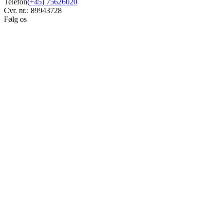
Telefon
(+45) 75626020
Cvr. nr.: 89943728
Følg os