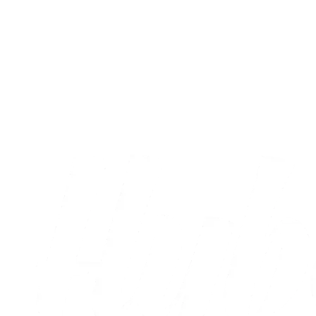
A-truppen
Christian Vestergaard har gennemgået en
ny knæoperation
07.08.2026
Alle nyheder