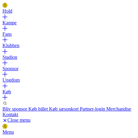
Hold
Kampe
Fans
Klubben
Stadion
Sponsor
Ungdom
Køb
Bliv sponsor
Køb billet
Køb sæsonkort
Partner-login
Merchandise
Kontakt
Close menu
Menu