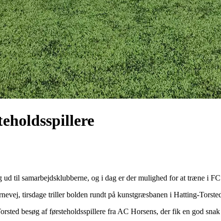
eholdsspillere
 ud til samarbejdsklubberne, og i dag er der mulighed for at træne i F
evej, tirsdage triller bolden rundt på kunstgræsbanen i Hatting-Torst
rsted besøg af førsteholdsspillere fra AC Horsens, der fik en god snak