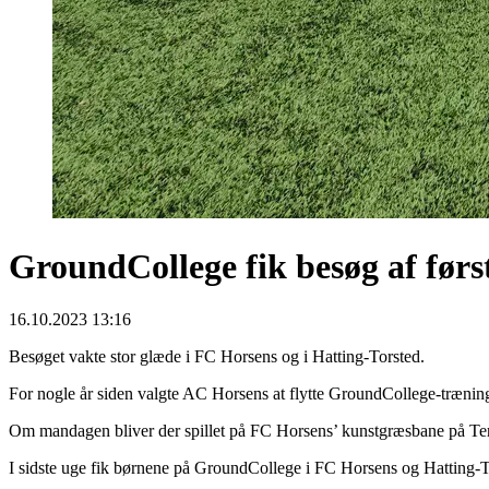
GroundCollege fik besøg af først
16.10.2023 13:16
Besøget vakte stor glæde i FC Horsens og i Hatting-Torsted.
For nogle år siden valgte AC Horsens at flytte GroundCollege-træning
Om mandagen bliver der spillet på FC Horsens’ kunstgræsbane på Tern
I sidste uge fik børnene på GroundCollege i FC Horsens og Hatting-To