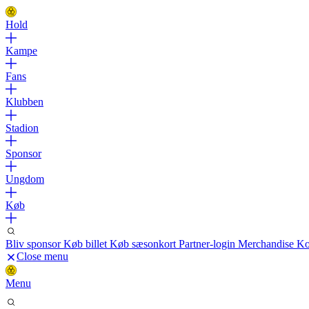
Hold
Kampe
Fans
Klubben
Stadion
Sponsor
Ungdom
Køb
Bliv sponsor
Køb billet
Køb sæsonkort
Partner-login
Merchandise
Ko
Close menu
Menu