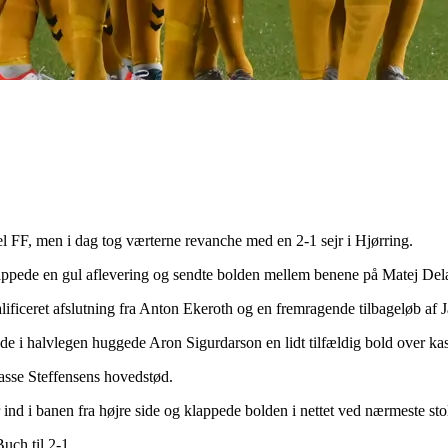
FF, men i dag tog værterne revanche med en 2-1 sejr i Hjørring.
nappede en gul aflevering og sendte bolden mellem benene på Matej Del
alificeret afslutning fra Anton Ekeroth og en fremragende tilbageløb af
e i halvlegen huggede Aron Sigurdarson en lidt tilfældig bold over ka
Lasse Steffensens hovedstød.
r ind i banen fra højre side og klappede bolden i nettet ved nærmeste sto
uch til 2-1.