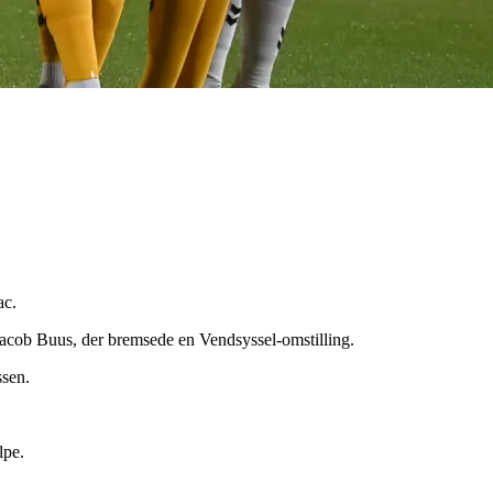
ac.
 Jacob Buus, der bremsede en Vendsyssel-omstilling.
ssen.
lpe.