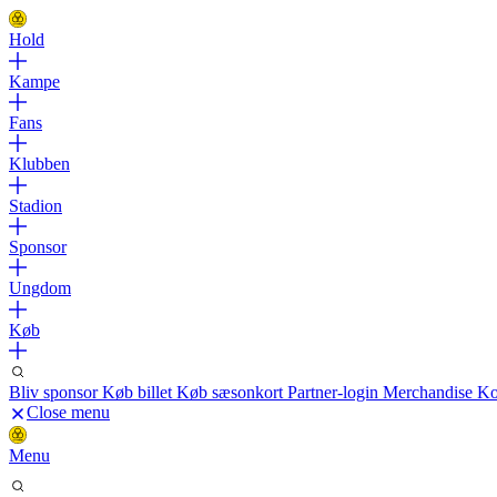
Hold
Kampe
Fans
Klubben
Stadion
Sponsor
Ungdom
Køb
Bliv sponsor
Køb billet
Køb sæsonkort
Partner-login
Merchandise
Ko
Close menu
Menu