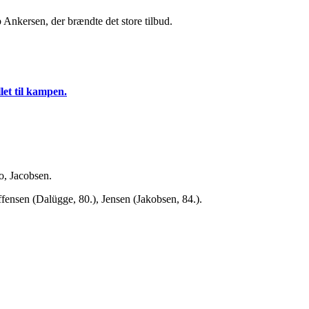
 Ankersen, der brændte det store tilbud.
llet til kampen.
o, Jacobsen.
ensen (Dalügge, 80.), Jensen (Jakobsen, 84.).