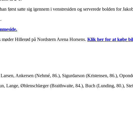
han først satte sig igennem i venstresiden og serverede bolden for Jakob
.
emmeside.
s møder Hillerød på Nordstern Arena Horsens.
Klik her for at købe bi
, Larsen, Ankersen (Nehmé, 86.), Sigurdarson (Kristensen, 86.), Opond
, Lange, Øhlenschlæger (Braithwaite, 84.), Buch (Lunding, 80.), Steff