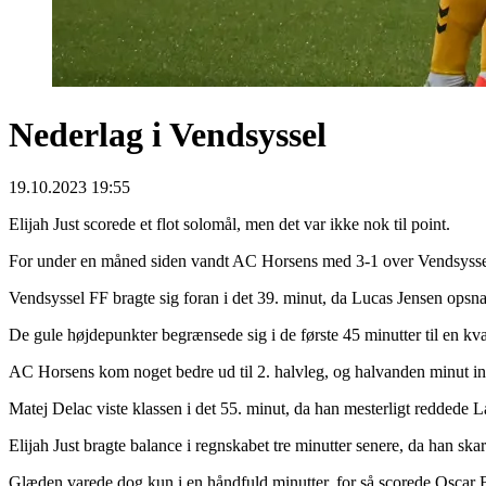
Nederlag i Vendsyssel
19.10.2023 19:55
Elijah Just scorede et flot solomål, men det var ikke nok til point.
For under en måned siden vandt AC Horsens med 3-1 over Vendsyssel 
Vendsyssel FF bragte sig foran i det 39. minut, da Lucas Jensen ops
De gule højdepunkter begrænsede sig i de første 45 minutter til en kv
AC Horsens kom noget bedre ud til 2. halvleg, og halvanden minut ind
Matej Delac viste klassen i det 55. minut, da han mesterligt reddede 
Elijah Just bragte balance i regnskabet tre minutter senere, da han ska
Glæden varede dog kun i en håndfuld minutter, for så scorede Oscar B