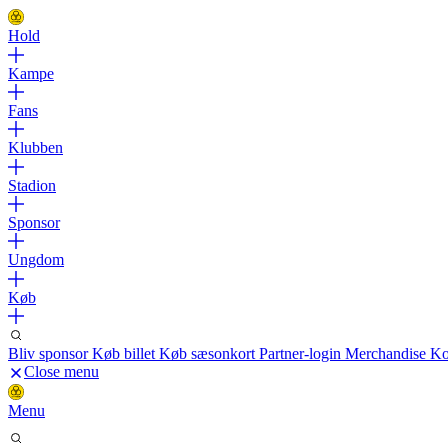
Hold
Kampe
Fans
Klubben
Stadion
Sponsor
Ungdom
Køb
Bliv sponsor
Køb billet
Køb sæsonkort
Partner-login
Merchandise
Ko
Close menu
Menu