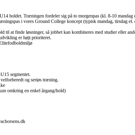
U14 holdet. Træningen fordeler sig på to morgenpas (kl. 8-10 mandag o
træningspas i vores Ground College koncept (typisk mandag, tirsdag el.
old til at finde løsninger, så jobbet kan kombineres med studier eller and
dvikling er højt prioriteret.
Elitefodboldmiljø
0-U15 segmentet.
velforberedt og seriøs træning.
kke
e kun omkring en enkel årgang/hold)
chorsens.dk