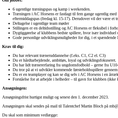
Om jobbet:
6 ugentlige træningspas og kamp i weekenden.
Træningen i AC Horsens er fastlagt til fem gange ugentlig med 
eftermiddagspas (fredag kl. 15-17). Derudover vil der være et 
Deltagelse i ugentlige team møder
Stillingen er en deltidsstilling og AC Horsens er fleksibel i forh
Dygtiggørelse af klubbens bedste spillere, hvor især individuel u
Gode personlige udviklingsmuligheder for dig, i et spændende 
Krav til dig:
Du har relevant træneruddannelse (f.eks. C1, C2 el. C3)
Du er hårdtarbejdende, ambitiøs, loyal og udviklingsfokuseret.
Du har lidt trænererfaring fra ungdomsfodbold – gerne fra U1
Du tror på at vi udvikler kommende førsteholdsspillere gennem 
Du er en teamplayer og kan se dig selv i AC Horsens i en årræ
Forståelse for at arbejde i helheder – til gavn for klubben (ikk
Ansøgningen:
Ansøgningsfrist hurtigst muligt og senest den 1. december 2023.
Ansøgningen skal sendes på mail til Talentchef Martin Bloch på
mb@a
Du skal som minimum vedlægge: