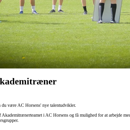
 akademitræner
n du være AC Horsens' nye talentudvikler.
af Akademitrænerteamet i AC Horsens og få mulighed for at arbejde med 
ersgrupper.