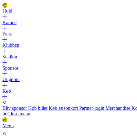
Hold
Kampe
Fans
Klubben
Stadion
Sponsor
Ungdom
Køb
Bliv sponsor
Køb billet
Køb sæsonkort
Partner-login
Merchandise
Ko
Close menu
Menu