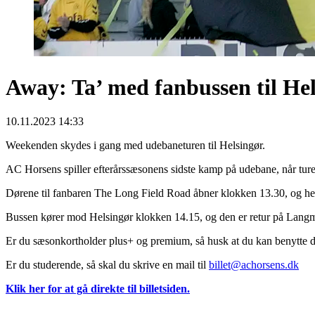
Away: Ta’ med fanbussen til He
10.11.2023 14:33
Weekenden skydes i gang med udebaneturen til Helsingør.
AC Horsens spiller efterårssæsonens sidste kamp på udebane, når tur
Dørene til fanbaren The Long Field Road åbner klokken 13.30, og her v
Bussen kører mod Helsingør klokken 14.15, og den er retur på Lang
Er du sæsonkortholder plus+ og premium, så husk at du kan benytte di
Er du studerende, så skal du skrive en mail til
billet@achorsens.dk
Klik her for at gå direkte til billetsiden.