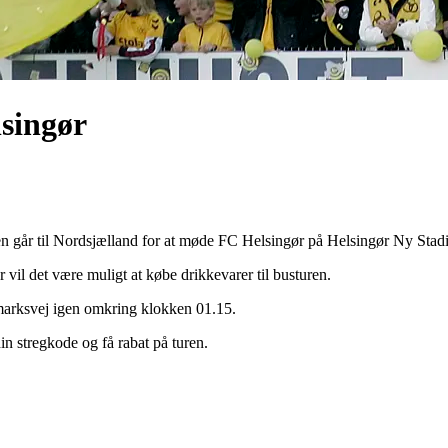
lsingør
en går til Nordsjælland for at møde FC Helsingør på Helsingør Ny Sta
il det være muligt at købe drikkevarer til busturen.
marksvej igen omkring klokken 01.15.
n stregkode og få rabat på turen.