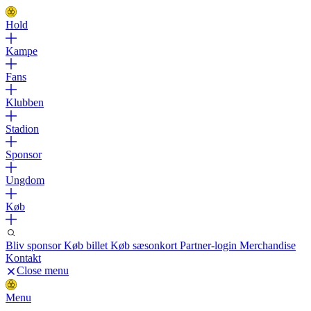
Hold
Kampe
Fans
Klubben
Stadion
Sponsor
Ungdom
Køb
Bliv sponsor
Køb billet
Køb sæsonkort
Partner-login
Merchandise
Kontakt
Close menu
Menu