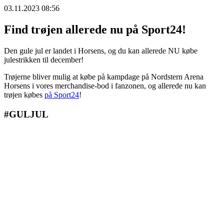
03.11.2023 08:56
Find trøjen allerede nu på Sport24!
Den gule jul er landet i Horsens, og du kan allerede NU købe
julestrikken til december!
Trøjerne bliver mulig at købe på kampdage på Nordstern Arena
Horsens i vores merchandise-bod i fanzonen, og allerede nu kan
trøjen købes
på Sport24
!
#GULJUL