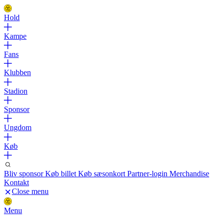
Hold
Kampe
Fans
Klubben
Stadion
Sponsor
Ungdom
Køb
Bliv sponsor
Køb billet
Køb sæsonkort
Partner-login
Merchandise
Kontakt
Close menu
Menu