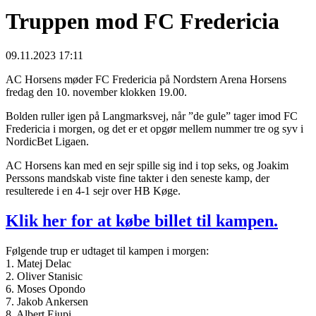
Truppen mod FC Fredericia
09.11.2023 17:11
AC Horsens møder FC Fredericia på Nordstern Arena Horsens
fredag den 10. november klokken 19.00.
Bolden ruller igen på Langmarksvej, når ”de gule” tager imod FC
Fredericia i morgen, og det er et opgør mellem nummer tre og syv i
NordicBet Ligaen.
AC Horsens kan med en sejr spille sig ind i top seks, og Joakim
Perssons mandskab viste fine takter i den seneste kamp, der
resulterede i en 4-1 sejr over HB Køge.
Klik her for at købe billet til kampen.
Følgende trup er udtaget til kampen i morgen:
1. Matej Delac
2. Oliver Stanisic
6. Moses Opondo
7. Jakob Ankersen
8. Albert Ejupi