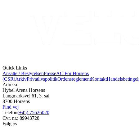
Quick Links
Ansatte / Bestyrelsen
Presse
AC For Horsens
(CSR)
Arkiv
Privatlivspolitik
Ordensreglement
Kontakt
Handelsbetingel
Adresse
Hybel Arena Horsens
Langmarksvej 61, 3. sal
8700 Horsens
Find vej
Telefon
(+45) 75626020
Cvr. nr.: 89943728
Følg os