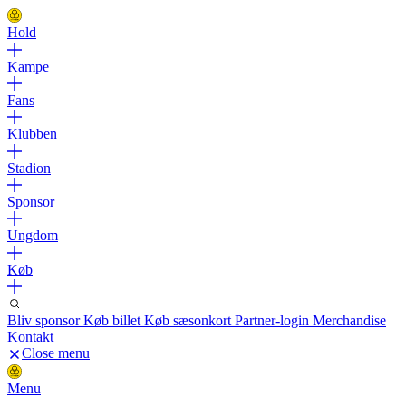
Hold
Kampe
Fans
Klubben
Stadion
Sponsor
Ungdom
Køb
Bliv sponsor
Køb billet
Køb sæsonkort
Partner-login
Merchandise
Kontakt
Close menu
Menu