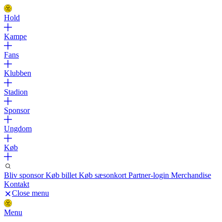
Hold
Kampe
Fans
Klubben
Stadion
Sponsor
Ungdom
Køb
Bliv sponsor
Køb billet
Køb sæsonkort
Partner-login
Merchandise
Kontakt
Close menu
Menu