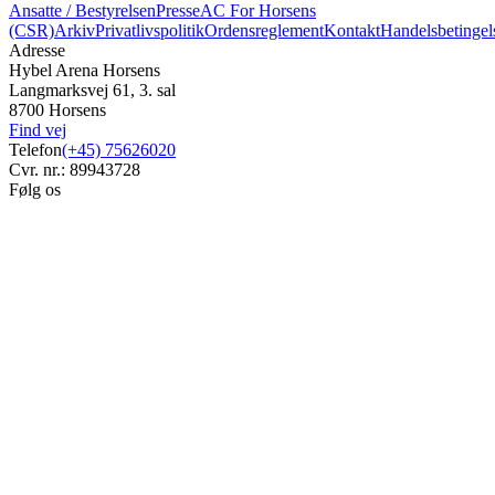
Ansatte / Bestyrelsen
Presse
AC For Horsens
(CSR)
Arkiv
Privatlivspolitik
Ordensreglement
Kontakt
Handelsbetingel
Adresse
Hybel Arena Horsens
Langmarksvej 61, 3. sal
8700 Horsens
Find vej
Telefon
(+45) 75626020
Cvr. nr.: 89943728
Følg os