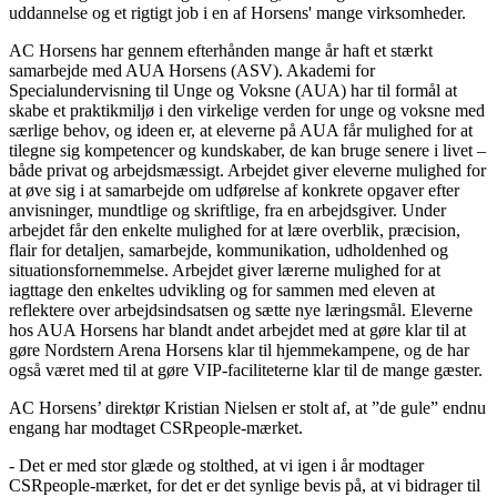
uddannelse og et rigtigt job i en af Horsens' mange virksomheder.
AC Horsens har gennem efterhånden mange år haft et stærkt
samarbejde med AUA Horsens (ASV). Akademi for
Specialundervisning til Unge og Voksne (AUA) har til formål at
skabe et praktikmiljø i den virkelige verden for unge og voksne med
særlige behov, og ideen er, at eleverne på AUA får mulighed for at
tilegne sig kompetencer og kundskaber, de kan bruge senere i livet –
både privat og arbejdsmæssigt. Arbejdet giver eleverne mulighed for
at øve sig i at samarbejde om udførelse af konkrete opgaver efter
anvisninger, mundtlige og skriftlige, fra en arbejdsgiver. Under
arbejdet får den enkelte mulighed for at lære overblik, præcision,
flair for detaljen, samarbejde, kommunikation, udholdenhed og
situationsfornemmelse. Arbejdet giver lærerne mulighed for at
iagttage den enkeltes udvikling og for sammen med eleven at
reflektere over arbejdsindsatsen og sætte nye læringsmål. Eleverne
hos AUA Horsens har blandt andet arbejdet med at gøre klar til at
gøre Nordstern Arena Horsens klar til hjemmekampene, og de har
også været med til at gøre VIP-faciliteterne klar til de mange gæster.
AC Horsens’ direktør Kristian Nielsen er stolt af, at ”de gule” endnu
engang har modtaget CSRpeople-mærket.
- Det er med stor glæde og stolthed, at vi igen i år modtager
CSRpeople-mærket, for det er det synlige bevis på, at vi bidrager til