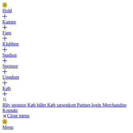
Hold
Kampe
Fans
Klubben
Stadion
Sponsor
Ungdom
Køb
Bliv sponsor
Køb billet
Køb sæsonkort
Partner-login
Merchandise
Kontakt
Close menu
Menu