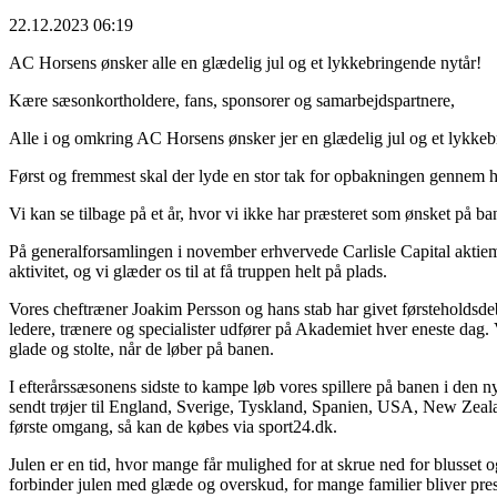
22.12.2023 06:19
AC Horsens ønsker alle en glædelig jul og et lykkebringende nytår!
Kære sæsonkortholdere, fans, sponsorer og samarbejdspartnere,
Alle i og omkring AC Horsens ønsker jer en glædelig jul og et lykkeb
Først og fremmest skal der lyde en stor tak for opbakningen gennem 
Vi kan se tilbage på et år, hvor vi ikke har præsteret som ønsket på ba
På generalforsamlingen i november erhvervede Carlisle Capital aktiem
aktivitet, og vi glæder os til at få truppen helt på plads.
Vores cheftræner Joakim Persson og hans stab har givet førsteholdsde
ledere, trænere og specialister udfører på Akademiet hver eneste dag. V
glade og stolte, når de løber på banen.
I efterårssæsonens sidste to kampe løb vores spillere på banen i den n
sendt trøjer til England, Sverige, Tyskland, Spanien, USA, New Zealan
første omgang, så kan de købes via sport24.dk.
Julen er en tid, hvor mange får mulighed for at skrue ned for blusset
forbinder julen med glæde og overskud, for mange familier bliver press