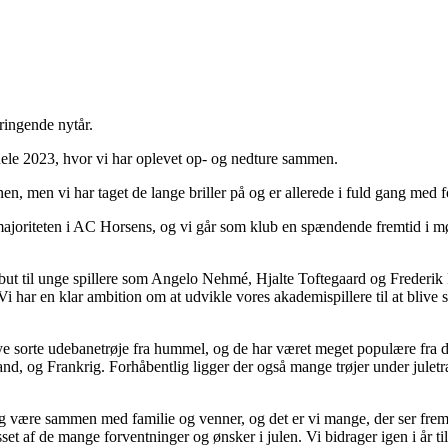
ringende nytår.
hele 2023, hvor vi har oplevet op- og nedture sammen.
nen, men vi har taget de lange briller på og er allerede i fuld gang med 
ajoriteten i AC Horsens, og vi går som klub en spændende fremtid i mø
but til unge spillere som Angelo Nehmé, Hjalte Toftegaard og Frederik R
i har en klar ambition om at udvikle vores akademispillere til at blive s
ye sorte udebanetrøje fra hummel, og de har været meget populære fra dag
d, og Frankrig. Forhåbentlig ligger der også mange trøjer under juletræ
 og være sammen med familie og venner, og det er vi mange, der ser frem
et af de mange forventninger og ønsker i julen. Vi bidrager igen i år ti