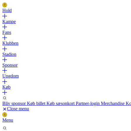
Hold
Kampe
Fans
Klubben
Stadion
Sponsor
Ungdom
Køb
Bliv sponsor
Køb billet
Køb sæsonkort
Partner-login
Merchandise
Ko
Close menu
Menu