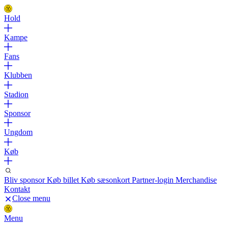
Hold
Kampe
Fans
Klubben
Stadion
Sponsor
Ungdom
Køb
Bliv sponsor
Køb billet
Køb sæsonkort
Partner-login
Merchandise
Kontakt
Close menu
Menu