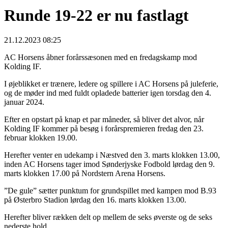
Runde 19-22 er nu fastlagt
21.12.2023 08:25
AC Horsens åbner forårssæsonen med en fredagskamp mod
Kolding IF.
I øjeblikket er trænere, ledere og spillere i AC Horsens på juleferie,
og de møder ind med fuldt opladede batterier igen torsdag den 4.
januar 2024.
Efter en opstart på knap et par måneder, så bliver det alvor, når
Kolding IF kommer på besøg i forårspremieren fredag den 23.
februar klokken 19.00.
Herefter venter en udekamp i Næstved den 3. marts klokken 13.00,
inden AC Horsens tager imod Sønderjyske Fodbold lørdag den 9.
marts klokken 17.00 på Nordstern Arena Horsens.
”De gule” sætter punktum for grundspillet med kampen mod B.93
på Østerbro Stadion lørdag den 16. marts klokken 13.00.
Herefter bliver rækken delt op mellem de seks øverste og de seks
nederste hold.