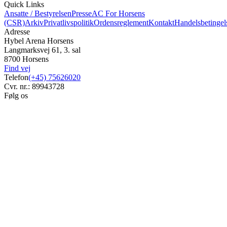
Quick Links
Ansatte / Bestyrelsen
Presse
AC For Horsens
(CSR)
Arkiv
Privatlivspolitik
Ordensreglement
Kontakt
Handelsbetingel
Adresse
Hybel Arena Horsens
Langmarksvej 61, 3. sal
8700 Horsens
Find vej
Telefon
(+45) 75626020
Cvr. nr.: 89943728
Følg os