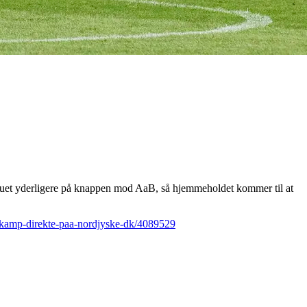
kruet yderligere på knappen mod AaB, så hjemmeholdet kommer til at
b-kamp-direkte-paa-nordjyske-dk/4089529