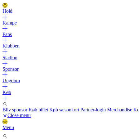
Hold
Kampe
Fans
Klubben
Stadion
Sponsor
Ungdom
Køb
Bliv sponsor
Køb billet
Køb sæsonkort
Partner-login
Merchandise
Ko
Close menu
Menu