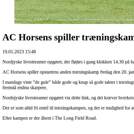
AC Horsens spiller træningsk
19.01.2023 15:48
Nordjyske livestreamer opgøret, der fløjtes i gang klokken 14.30 på b
AC Horsens spiller opstartens anden træningskamp fredag den 20. ja
I mandags viste ”de gule” både gode og knap så gode takter i trænin
fremstå endnu skarpere.
Nordsjyske livestreamer opgøret via dette link, og det kræver hverken 
Der er som altid fri entré til træningskampen, og der er mulighed for 
Efter kampen er der åbent i The Long Field Road.