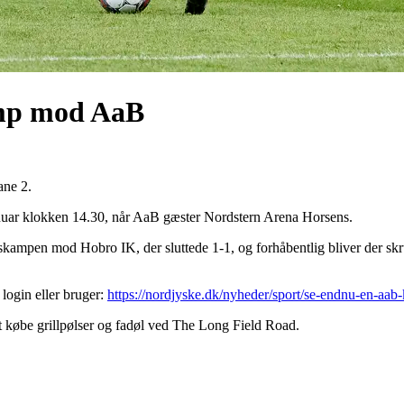
amp mod AaB
ane 2.
nuar klokken 14.30, når AaB gæster Nordstern Arena Horsens.
gskampen mod Hobro IK, der sluttede 1-1, og forhåbentlig bliver der s
login eller bruger:
https://nordjyske.dk/nyheder/sport/se-endnu-en-aa
at købe grillpølser og fadøl ved The Long Field Road.