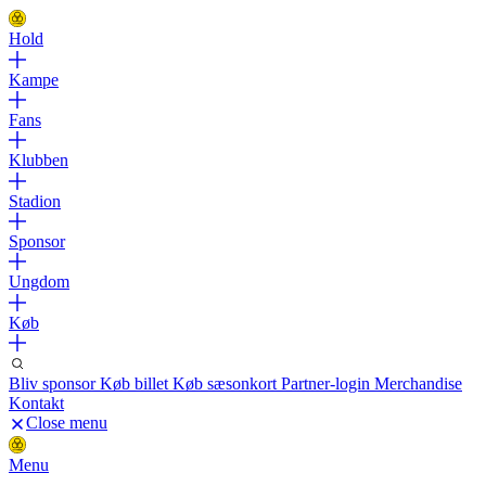
Hold
Kampe
Fans
Klubben
Stadion
Sponsor
Ungdom
Køb
Bliv sponsor
Køb billet
Køb sæsonkort
Partner-login
Merchandise
Kontakt
Close menu
Menu