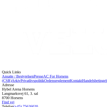
Quick Links
Ansatte / Bestyrelsen
Presse
AC For Horsens
(CSR)
Arkiv
Privatlivspolitik
Ordensreglement
Kontakt
Handelsbetingel
Adresse
Hybel Arena Horsens
Langmarksvej 61, 3. sal
8700 Horsens
Find vej
Telefon
(+45) 75626020