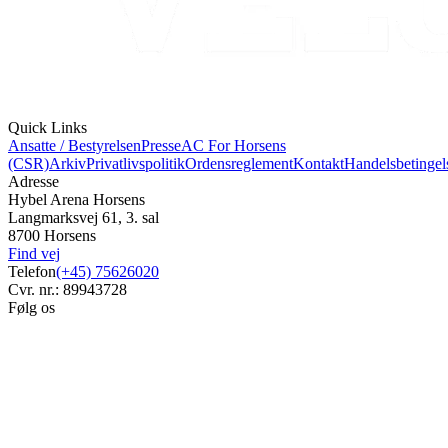
Quick Links
Ansatte / Bestyrelsen
Presse
AC For Horsens
(CSR)
Arkiv
Privatlivspolitik
Ordensreglement
Kontakt
Handelsbetingel
Adresse
Hybel Arena Horsens
Langmarksvej 61, 3. sal
8700 Horsens
Find vej
Telefon
(+45) 75626020
Cvr. nr.: 89943728
Følg os