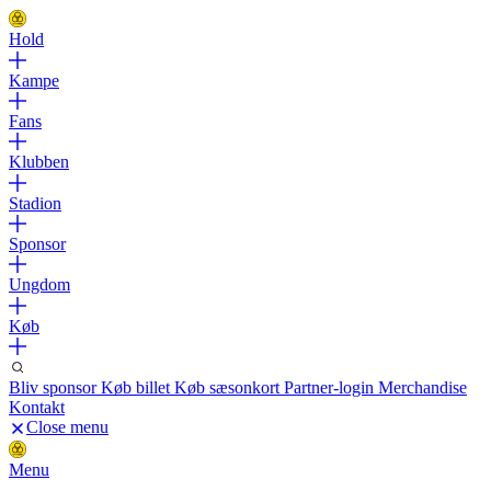
Hold
Kampe
Fans
Klubben
Stadion
Sponsor
Ungdom
Køb
Bliv sponsor
Køb billet
Køb sæsonkort
Partner-login
Merchandise
Kontakt
Close menu
Menu