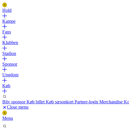
Hold
Kampe
Fans
Klubben
Stadion
Sponsor
Ungdom
Køb
Bliv sponsor
Køb billet
Køb sæsonkort
Partner-login
Merchandise
Ko
Close menu
Menu