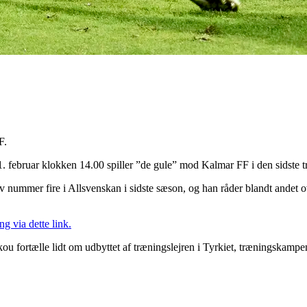
F.
1. februar klokken 14.00 spiller ”de gule” mod Kalmar FF i den sidst
v nummer fire i Allsvenskan i sidste sæson, og han råder blandt andet o
g via dette link.
skou fortælle lidt om udbyttet af træningslejren i Tyrkiet, træningskam