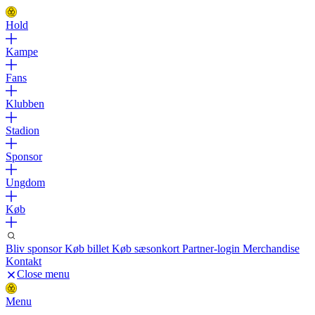
Hold
Kampe
Fans
Klubben
Stadion
Sponsor
Ungdom
Køb
Bliv sponsor
Køb billet
Køb sæsonkort
Partner-login
Merchandise
Kontakt
Close menu
Menu