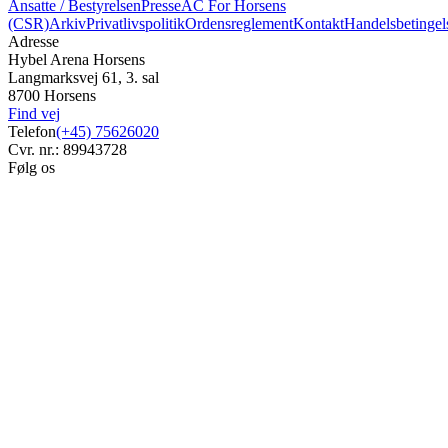
Ansatte / Bestyrelsen
Presse
AC For Horsens
(CSR)
Arkiv
Privatlivspolitik
Ordensreglement
Kontakt
Handelsbetingel
Adresse
Hybel Arena Horsens
Langmarksvej 61, 3. sal
8700 Horsens
Find vej
Telefon
(+45) 75626020
Cvr. nr.: 89943728
Følg os