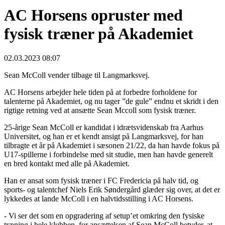
AC Horsens opruster med
fysisk træner på Akademiet
02.03.2023 08:07
Sean McColl vender tilbage til Langmarksvej.
AC Horsens arbejder hele tiden på at forbedre forholdene for
talenterne på Akademiet, og nu tager ”de gule” endnu et skridt i den
rigtige retning ved at ansætte Sean Mccoll som fysisk træner.
25-årige Sean McColl er kandidat i idrætsvidenskab fra Aarhus
Universitet, og han er et kendt ansigt på Langmarksvej, for han
tilbragte et år på Akademiet i sæsonen 21/22, da han havde fokus på
U17-spillerne i forbindelse med sit studie, men han havde generelt
en bred kontakt med alle på Akademiet.
Han er ansat som fysisk træner i FC Fredericia på halv tid, og
sports- og talentchef Niels Erik Søndergård glæder sig over, at det er
lykkedes at lande McColl i en halvtidsstilling i AC Horsens.
- Vi ser det som en opgradering af setup’et omkring den fysiske
træning i hele klubben, for ansættelsen af Sean McColl betyder, at