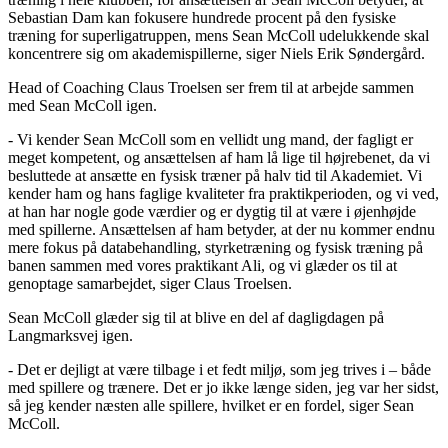
Sebastian Dam kan fokusere hundrede procent på den fysiske
træning for superligatruppen, mens Sean McColl udelukkende skal
koncentrere sig om akademispillerne, siger Niels Erik Søndergård.
Head of Coaching Claus Troelsen ser frem til at arbejde sammen
med Sean McColl igen.
- Vi kender Sean McColl som en vellidt ung mand, der fagligt er
meget kompetent, og ansættelsen af ham lå lige til højrebenet, da vi
besluttede at ansætte en fysisk træner på halv tid til Akademiet. Vi
kender ham og hans faglige kvaliteter fra praktikperioden, og vi ved,
at han har nogle gode værdier og er dygtig til at være i øjenhøjde
med spillerne. Ansættelsen af ham betyder, at der nu kommer endnu
mere fokus på databehandling, styrketræning og fysisk træning på
banen sammen med vores praktikant Ali, og vi glæder os til at
genoptage samarbejdet, siger Claus Troelsen.
Sean McColl glæder sig til at blive en del af dagligdagen på
Langmarksvej igen.
- Det er dejligt at være tilbage i et fedt miljø, som jeg trives i – både
med spillere og trænere. Det er jo ikke længe siden, jeg var her sidst,
så jeg kender næsten alle spillere, hvilket er en fordel, siger Sean
McColl.