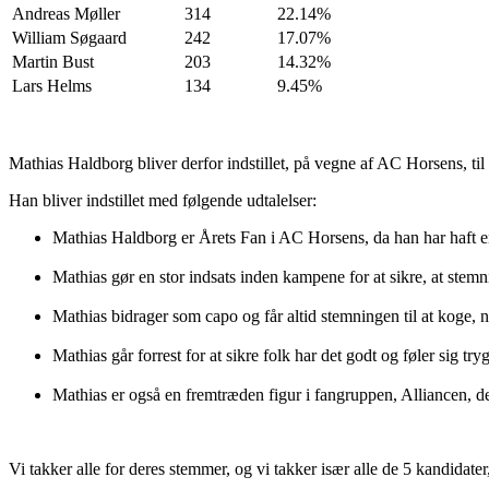
Andreas Møller
314
22.14%
William Søgaard
242
17.07%
Martin Bust
203
14.32%
Lars Helms
134
9.45%
Mathias Haldborg bliver derfor indstillet, på vegne af AC Horsens, ti
Han bliver indstillet med følgende udtalelser:
Mathias Haldborg er Årets Fan i AC Horsens, da han har haft en
Mathias gør en stor indsats inden kampene for at sikre, at stemnin
Mathias bidrager som capo og får altid stemningen til at koge, 
Mathias går forrest for at sikre folk har det godt og føler sig tr
Mathias er også en fremtræden figur i fangruppen, Alliancen, de
Vi takker alle for deres stemmer, og vi takker især alle de 5 kandidate