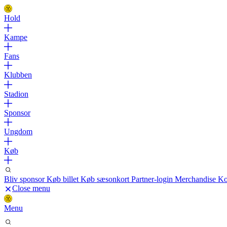
Hold
Kampe
Fans
Klubben
Stadion
Sponsor
Ungdom
Køb
Bliv sponsor
Køb billet
Køb sæsonkort
Partner-login
Merchandise
Ko
Close menu
Menu