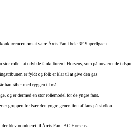
l konkurrencen om at være Årets Fan i hele 3F Superligaen.
 stor rolle i at udvikle fankulturen i Horsens, som på nuværende tidspu
gstribunen er fyldt og folk er klar til at give den gas.
når han råber med ryggen til mål.
ygge, og er dermed en stor rollemodel for de yngre fans.
r er gruppen for især den yngre generation af fans på stadion.
r, der blev nomineret til Årets Fan i AC Horsens.