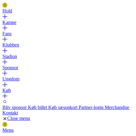
Hold
Kampe
Fans
Klubben
Stadion
Sponsor
Ungdom
Køb
Bliv sponsor
Køb billet
Køb sæsonkort
Partner-login
Merchandise
Kontakt
Close menu
Menu