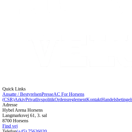
Quick Links
Ansatte / Bestyrelsen
Presse
AC For Horsens
(CSR)
Arkiv
Privatlivspolitik
Ordensreglement
Kontakt
Handelsbetingel
Adresse
Hybel Arena Horsens
Langmarksvej 61, 3. sal
8700 Horsens
Find vej
Telefon
(+45) 75626020