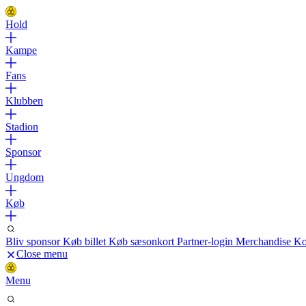
Hold
Kampe
Fans
Klubben
Stadion
Sponsor
Ungdom
Køb
Bliv sponsor
Køb billet
Køb sæsonkort
Partner-login
Merchandise
Ko
Close menu
Menu