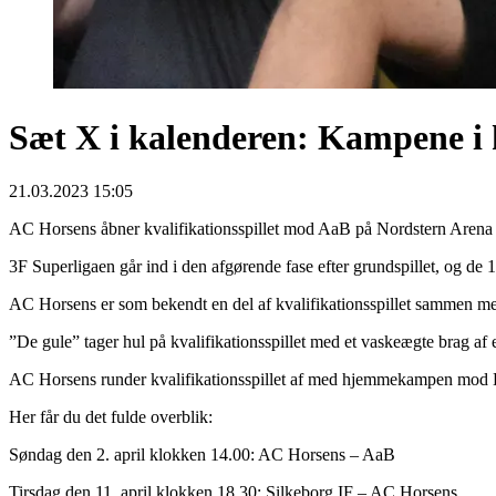
Sæt X i kalenderen: Kampene i kv
21.03.2023 15:05
AC Horsens åbner kvalifikationsspillet mod AaB på Nordstern Arena
3F Superligaen går ind i den afgørende fase efter grundspillet, og de 1
AC Horsens er som bekendt en del af kvalifikationsspillet sammen me
”De gule” tager hul på kvalifikationsspillet med et vaskeægte brag 
AC Horsens runder kvalifikationsspillet af med hjemmekampen mod L
Her får du det fulde overblik:
Søndag den 2. april klokken 14.00: AC Horsens – AaB
Tirsdag den 11. april klokken 18.30: Silkeborg IF – AC Horsens