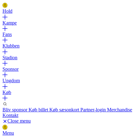
Hold
Kampe
Fans
Klubben
Stadion
Sponsor
Ungdom
Køb
Bliv sponsor
Køb billet
Køb sæsonkort
Partner-login
Merchandise
Kontakt
Close menu
Menu