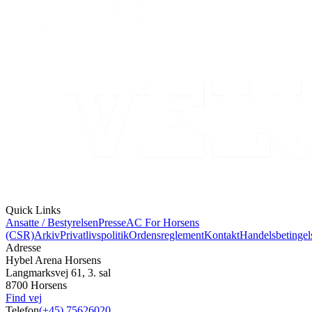
Quick Links
Ansatte / Bestyrelsen
Presse
AC For Horsens
(CSR)
Arkiv
Privatlivspolitik
Ordensreglement
Kontakt
Handelsbetingel
Adresse
Hybel Arena Horsens
Langmarksvej 61, 3. sal
8700 Horsens
Find vej
Telefon
(+45) 75626020