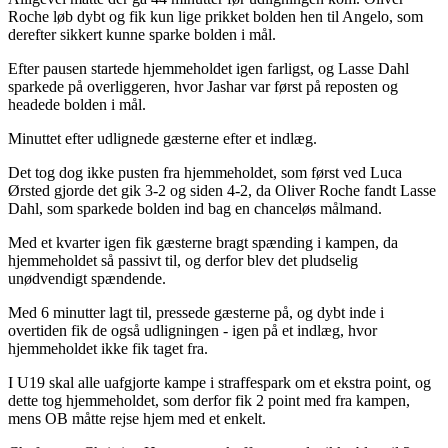
Roche løb dybt og fik kun lige prikket bolden hen til Angelo, som
derefter sikkert kunne sparke bolden i mål.
Efter pausen startede hjemmeholdet igen farligst, og Lasse Dahl
sparkede på overliggeren, hvor Jashar var først på reposten og
headede bolden i mål.
Minuttet efter udlignede gæsterne efter et indlæg.
Det tog dog ikke pusten fra hjemmeholdet, som først ved Luca
Ørsted gjorde det gik 3-2 og siden 4-2, da Oliver Roche fandt Lasse
Dahl, som sparkede bolden ind bag en chanceløs målmand.
Med et kvarter igen fik gæsterne bragt spænding i kampen, da
hjemmeholdet så passivt til, og derfor blev det pludselig
unødvendigt spændende.
Med 6 minutter lagt til, pressede gæsterne på, og dybt inde i
overtiden fik de også udligningen - igen på et indlæg, hvor
hjemmeholdet ikke fik taget fra.
I U19 skal alle uafgjorte kampe i straffespark om et ekstra point, og
dette tog hjemmeholdet, som derfor fik 2 point med fra kampen,
mens OB måtte rejse hjem med et enkelt.