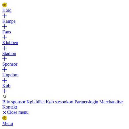
Hold
Kampe
Fans
Klubben
Stadion
Sponsor
Ungdom
Køb
Bliv sponsor
Køb billet
Køb sæsonkort
Partner-login
Merchandise
Kontakt
Close menu
Menu