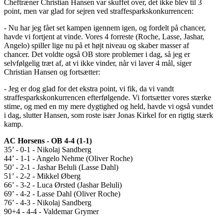
Cheftræner Christian Hansen var skuffet over, det ikke blev til 3
point, men var glad for sejren ved straffesparkskonkurrencen:
- Nu har jeg fået set kampen igennem igen, og fordelt på chancer,
havde vi fortjent at vinde. Vores 4 forreste (Roche, Lasse, Jashar,
Angelo) spiller lige nu på et højt niveau og skaber masser af
chancer. Det voldte også OB store problemer i dag, så jeg er
selvfølgelig træt af, at vi ikke vinder, når vi laver 4 mål, siger
Christian Hansen og fortsætter:
- Jeg er dog glad for det ekstra point, vi fik, da vi vandt
straffesparkskonkurrencen efterfølgende. Vi fortsætter vores stærke
stime, og med en my mere dygtighed og held, havde vi også vundet
i dag, slutter Hansen, som roste især Jonas Kirkel for en rigtig stærk
kamp.
AC Horsens - OB 4-4 (1-1)
35’ - 0-1 - Nikolaj Sandberg
44’ - 1-1 - Angelo Nehme (Oliver Roche)
50’ - 2-1 - Jashar Beluli (Lasse Dahl)
51’ - 2-2 - Mikkel Øberg
66’ - 3-2 - Luca Ørsted (Jashar Beluli)
69’ - 4-2 - Lasse Dahl (Oliver Roche)
76’ - 4-3 - Nikolaj Sandberg
90+4 - 4-4 - Valdemar Grymer