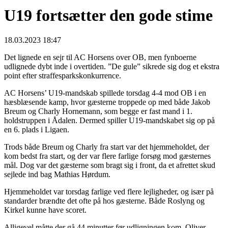
U19 fortsætter den gode stime
18.03.2023 18:47
Det lignede en sejr til AC Horsens over OB, men fynboerne
udlignede dybt inde i overtiden. ”De gule” sikrede sig dog et ekstra
point efter straffesparkskonkurrence.
AC Horsens’ U19-mandskab spillede torsdag 4-4 mod OB i en
hæsblæsende kamp, hvor gæsterne troppede op med både Jakob
Breum og Charly Hornemann, som begge er fast mand i 1.
holdstruppen i Ådalen. Dermed spiller U19-mandskabet sig op på
en 6. plads i Ligaen.
Trods både Breum og Charly fra start var det hjemmeholdet, der
kom bedst fra start, og der var flere farlige forsøg mod gæsternes
mål. Dog var det gæsterne som bragt sig i front, da et afrettet skud
sejlede ind bag Mathias Hørdum.
Hjemmeholdet var torsdag farlige ved flere lejligheder, og især på
standarder brændte det ofte på hos gæsterne. Både Roslyng og
Kirkel kunne have scoret.
Alligevel måtte der gå 44 minutter før udligningen kom. Oliver