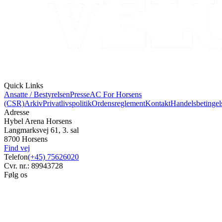
Quick Links
Ansatte / Bestyrelsen
Presse
AC For Horsens
(CSR)
Arkiv
Privatlivspolitik
Ordensreglement
Kontakt
Handelsbetingel
Adresse
Hybel Arena Horsens
Langmarksvej 61, 3. sal
8700 Horsens
Find vej
Telefon
(+45) 75626020
Cvr. nr.: 89943728
Følg os