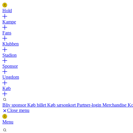
Hold
Kampe
Fans
Klubben
Stadion
Sponsor
Ungdom
Køb
Bliv sponsor
Køb billet
Køb sæsonkort
Partner-login
Merchandise
Ko
Close menu
Menu