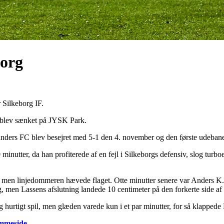
borg
Silkeborg IF.
IF blev sænket på JYSK Park.
n Randers FC blev besejret med 5-1 den 4. november og den første ude
minutter, da han profiterede af en fejl i Silkeborgs defensiv, slog turb
 men linjedommeren hævede flaget. Otte minutter senere var Anders K. 
 men Lassens afslutning landede 10 centimeter på den forkerte side af 
og hurtigt spil, men glæden varede kun i et par minutter, for så klapped
emmeside.