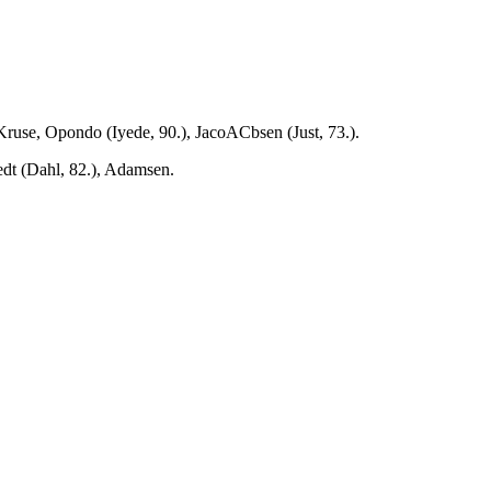
use, Opondo (Iyede, 90.), JacoACbsen (Just, 73.).
tedt (Dahl, 82.), Adamsen.