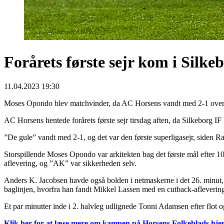
Forårets første sejr kom i Silke
11.04.2023 19:30
Moses Opondo blev matchvinder, da AC Horsens vandt med 2-1 over 
AC Horsens hentede forårets første sejr tirsdag aften, da Silkeborg 
”De gule” vandt med 2-1, og det var den første superligasejr, side
Storspillende Moses Opondo var arkitekten bag det første mål efter 10 
aflevering, og ”AK” var sikkerheden selv.
Anders K. Jacobsen havde også bolden i netmaskerne i det 26. minut,
baglinjen, hvorfra han fandt Mikkel Lassen med en cutback-aflevering,
Et par minutter inde i 2. halvleg udlignede Tonni Adamsen efter flot 
Klik her for at læse mere om kampen på Horsens Folkeblads hj