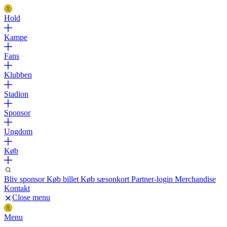
Hold
Kampe
Fans
Klubben
Stadion
Sponsor
Ungdom
Køb
Bliv sponsor
Køb billet
Køb sæsonkort
Partner-login
Merchandise
Kontakt
Close menu
Menu