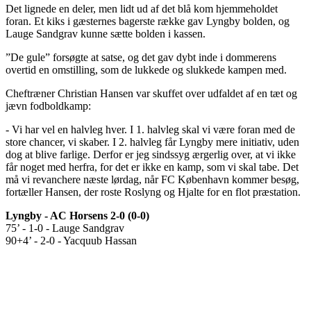
Det lignede en deler, men lidt ud af det blå kom hjemmeholdet
foran. Et kiks i gæsternes bagerste række gav Lyngby bolden, og
Lauge Sandgrav kunne sætte bolden i kassen.
”De gule” forsøgte at satse, og det gav dybt inde i dommerens
overtid en omstilling, som de lukkede og slukkede kampen med.
Cheftræner Christian Hansen var skuffet over udfaldet af en tæt og
jævn fodboldkamp:
- Vi har vel en halvleg hver. I 1. halvleg skal vi være foran med de
store chancer, vi skaber. I 2. halvleg får Lyngby mere initiativ, uden
dog at blive farlige. Derfor er jeg sindssyg ærgerlig over, at vi ikke
får noget med herfra, for det er ikke en kamp, som vi skal tabe. Det
må vi revanchere næste lørdag, når FC København kommer besøg,
fortæller Hansen, der roste Roslyng og Hjalte for en flot præstation.
Lyngby - AC Horsens 2-0 (0-0)
75’ - 1-0 - Lauge Sandgrav
90+4’ - 2-0 - Yacquub Hassan