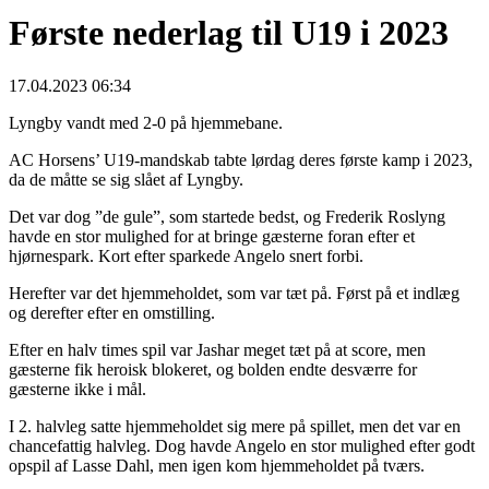
Første nederlag til U19 i 2023
17.04.2023 06:34
Lyngby vandt med 2-0 på hjemmebane.
AC Horsens’ U19-mandskab tabte lørdag deres første kamp i 2023,
da de måtte se sig slået af Lyngby.
Det var dog ”de gule”, som startede bedst, og Frederik Roslyng
havde en stor mulighed for at bringe gæsterne foran efter et
hjørnespark. Kort efter sparkede Angelo snert forbi.
Herefter var det hjemmeholdet, som var tæt på. Først på et indlæg
og derefter efter en omstilling.
Efter en halv times spil var Jashar meget tæt på at score, men
gæsterne fik heroisk blokeret, og bolden endte desværre for
gæsterne ikke i mål.
I 2. halvleg satte hjemmeholdet sig mere på spillet, men det var en
chancefattig halvleg. Dog havde Angelo en stor mulighed efter godt
opspil af Lasse Dahl, men igen kom hjemmeholdet på tværs.