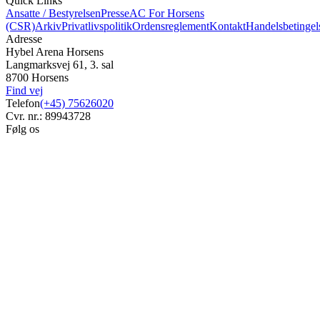
Quick Links
Ansatte / Bestyrelsen
Presse
AC For Horsens
(CSR)
Arkiv
Privatlivspolitik
Ordensreglement
Kontakt
Handelsbetingel
Adresse
Hybel Arena Horsens
Langmarksvej 61, 3. sal
8700 Horsens
Find vej
Telefon
(+45) 75626020
Cvr. nr.: 89943728
Følg os