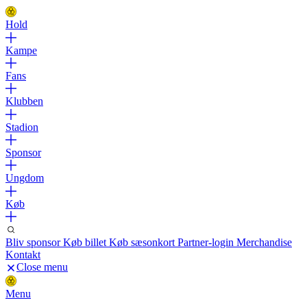
Hold
Kampe
Fans
Klubben
Stadion
Sponsor
Ungdom
Køb
Bliv sponsor
Køb billet
Køb sæsonkort
Partner-login
Merchandise
Kontakt
Close menu
Menu