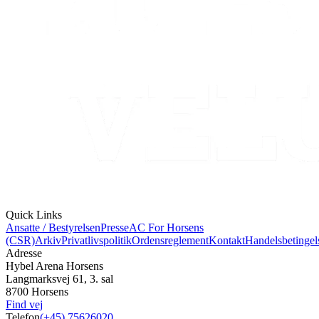
Quick Links
Ansatte / Bestyrelsen
Presse
AC For Horsens
(CSR)
Arkiv
Privatlivspolitik
Ordensreglement
Kontakt
Handelsbetingel
Adresse
Hybel Arena Horsens
Langmarksvej 61, 3. sal
8700 Horsens
Find vej
Telefon
(+45) 75626020