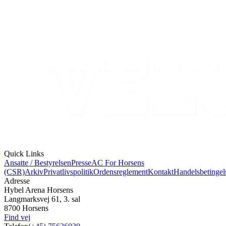
Quick Links
Ansatte / Bestyrelsen
Presse
AC For Horsens
(CSR)
Arkiv
Privatlivspolitik
Ordensreglement
Kontakt
Handelsbetingel
Adresse
Hybel Arena Horsens
Langmarksvej 61, 3. sal
8700 Horsens
Find vej