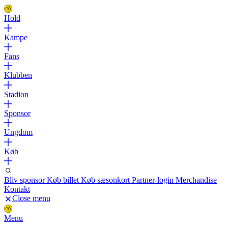
Hold
Kampe
Fans
Klubben
Stadion
Sponsor
Ungdom
Køb
Bliv sponsor
Køb billet
Køb sæsonkort
Partner-login
Merchandise
Kontakt
Close menu
Menu