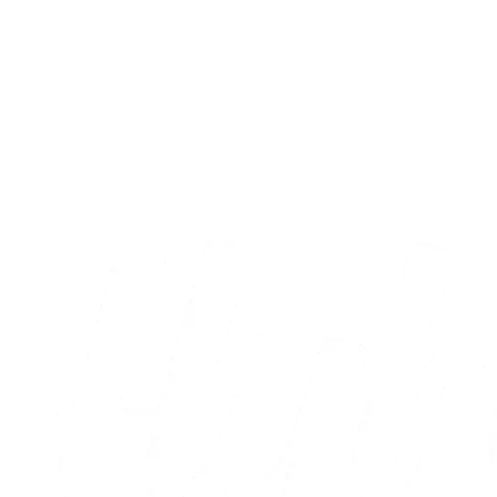
A-truppen
Sæt X i kalenderen: Runde otte og ni er
nu fastlagt
05.08.2026
Alle nyheder