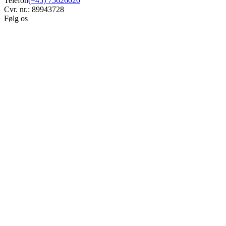
Telefon
(+45) 75626020
Cvr. nr.: 89943728
Følg os