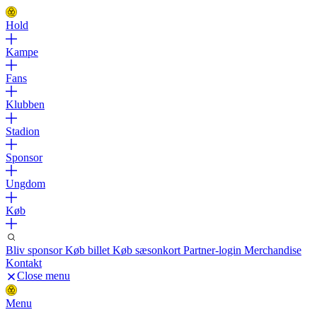
Hold
Kampe
Fans
Klubben
Stadion
Sponsor
Ungdom
Køb
Bliv sponsor
Køb billet
Køb sæsonkort
Partner-login
Merchandise
Kontakt
Close menu
Menu