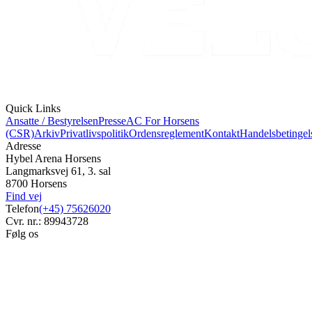
Quick Links
Ansatte / Bestyrelsen
Presse
AC For Horsens
(CSR)
Arkiv
Privatlivspolitik
Ordensreglement
Kontakt
Handelsbetingel
Adresse
Hybel Arena Horsens
Langmarksvej 61, 3. sal
8700 Horsens
Find vej
Telefon
(+45) 75626020
Cvr. nr.: 89943728
Følg os