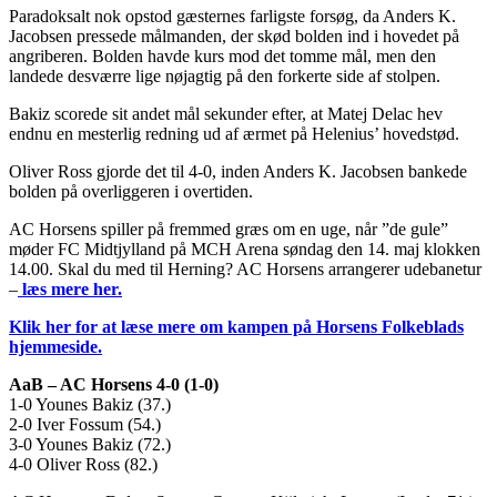
Paradoksalt nok opstod gæsternes farligste forsøg, da Anders K.
Jacobsen pressede målmanden, der skød bolden ind i hovedet på
angriberen. Bolden havde kurs mod det tomme mål, men den
landede desværre lige nøjagtig på den forkerte side af stolpen.
Bakiz scorede sit andet mål sekunder efter, at Matej Delac hev
endnu en mesterlig redning ud af ærmet på Helenius’ hovedstød.
Oliver Ross gjorde det til 4-0, inden Anders K. Jacobsen bankede
bolden på overliggeren i overtiden.
AC Horsens spiller på fremmed græs om en uge, når ”de gule”
møder FC Midtjylland på MCH Arena søndag den 14. maj klokken
14.00. Skal du med til Herning? AC Horsens arrangerer udebanetur
–
læs mere her.
Klik her for at læse mere om kampen på Horsens Folkeblads
hjemmeside.
AaB – AC Horsens 4-0 (1-0)
1-0 Younes Bakiz (37.)
2-0 Iver Fossum (54.)
3-0 Younes Bakiz (72.)
4-0 Oliver Ross (82.)