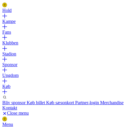
Hold
Kampe
Fans
Klubben
Stadion
Sponsor
Ungdom
Køb
Bliv sponsor
Køb billet
Køb sæsonkort
Partner-login
Merchandise
Kontakt
Close menu
Menu