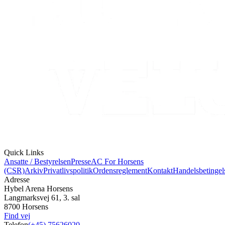
Quick Links
Ansatte / Bestyrelsen
Presse
AC For Horsens
(CSR)
Arkiv
Privatlivspolitik
Ordensreglement
Kontakt
Handelsbetingel
Adresse
Hybel Arena Horsens
Langmarksvej 61, 3. sal
8700 Horsens
Find vej
Telefon
(+45) 75626020