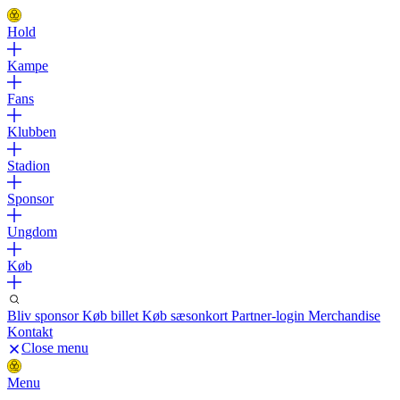
Hold
Kampe
Fans
Klubben
Stadion
Sponsor
Ungdom
Køb
Bliv sponsor
Køb billet
Køb sæsonkort
Partner-login
Merchandise
Kontakt
Close menu
Menu