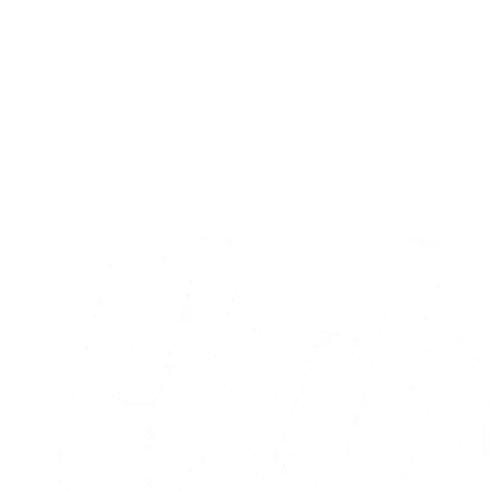
Fans
AC Horsens – Brøndby IF: Læs dagens
kampprogram
09.08.2026
Alle nyheder