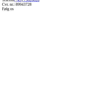
Cvr. nr.: 89943728
Følg os