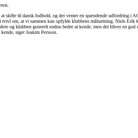
eren.
 at skifte til dansk fodbold, og der venter en spændende udfordring i A
e i tvivl om, at vi sammen kan opfylde klubbens målsætning. Niels Erik k
e, ledere og klubben generelt endnu bedre at kende, men det bliver en go
t kende, siger Joakim Persson.