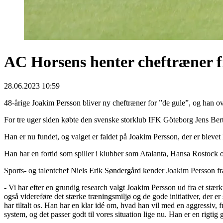
AC Horsens henter cheftræner f
28.06.2023 10:59
48-årige Joakim Persson bliver ny cheftræner for ”de gule”, og han ov
For tre uger siden købte den svenske storklub IFK Göteborg Jens Bert
Han er nu fundet, og valget er faldet på Joakim Persson, der er blevet
Han har en fortid som spiller i klubber som Atalanta, Hansa Rostock 
Sports- og talentchef Niels Erik Søndergård kender Joakim Persson fra 
- Vi har efter en grundig research valgt Joakim Persson ud fra et stærkt 
også videreføre det stærke træningsmiljø og de gode initiativer, der 
har tiltalt os. Han har en klar idé om, hvad han vil med en aggressiv, fr
system, og det passer godt til vores situation lige nu. Han er en rigt