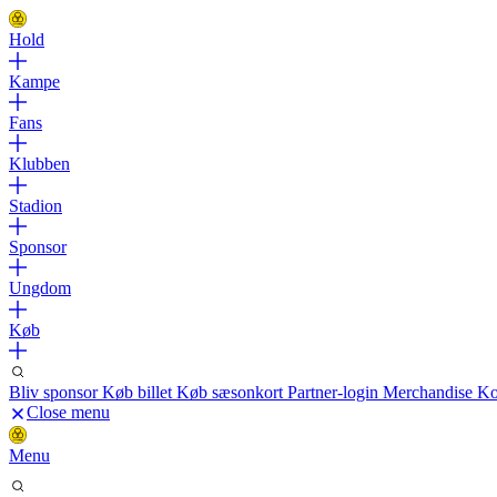
Hold
Kampe
Fans
Klubben
Stadion
Sponsor
Ungdom
Køb
Bliv sponsor
Køb billet
Køb sæsonkort
Partner-login
Merchandise
Ko
Close menu
Menu