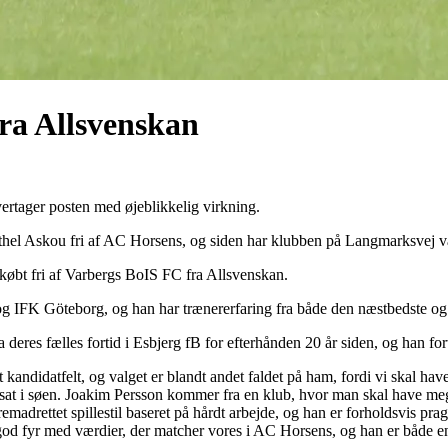
ra Allsvenskan
ertager posten med øjeblikkelig virkning.
hel Askou fri af AC Horsens, og siden har klubben på Langmarksvej være
 købt fri af Varbergs BoIS FC fra Allsvenskan.
og IFK Göteborg, og han har trænererfaring fra både den næstbedste og
deres fælles fortid i Esbjerg fB for efterhånden 20 år siden, og han fo
kandidatfelt, og valget er blandt andet faldet på ham, fordi vi skal have 
er sat i søen. Joakim Persson kommer fra en klub, hvor man skal have me
emadrettet spillestil baseret på hårdt arbejde, og han er forholdsvis prag
ig god fyr med værdier, der matcher vores i AC Horsens, og han er både e