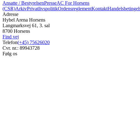
Ansatte / Bestyrelsen
Presse
AC For Horsens
(CSR)
Arkiv
Privatlivspolitik
Ordensreglement
Kontakt
Handelsbetingel
Adresse
Hybel Arena Horsens
Langmarksvej 61, 3. sal
8700 Horsens
Find vej
Telefon
(+45) 75626020
Cvr. nr.: 89943728
Følg os