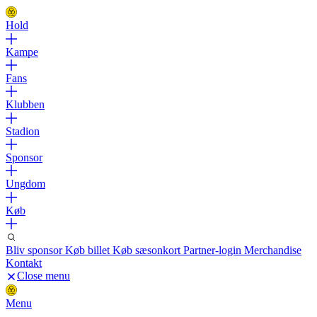
Hold
Kampe
Fans
Klubben
Stadion
Sponsor
Ungdom
Køb
Bliv sponsor
Køb billet
Køb sæsonkort
Partner-login
Merchandise
Kontakt
Close menu
Menu