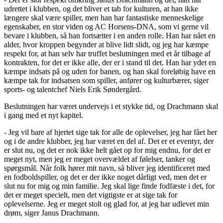
udrettet i klubben, og det bliver et tab for kulturen, at han ikke
længere skal være spiller, men han har fantastiske menneskelige
egenskaber, en stor viden og AC Horsens-DNA, som vi gerne vil
bevare i klubben, så han fortsætter i en anden rolle. Han har nået en
alder, hvor kroppen begynder at blive lidt slidt, og jeg har kæmpe
respekt for, at han selv har truffet beslutningen med et år tilbage af
kontrakten, for det er ikke alle, der er i stand til det. Han har ydet en
kæmpe indsats på og uden for banen, og han skal foreløbig have en
kæmpe tak for indsatsen som spiller, anfører og kulturbærer, siger
sports- og talentchef Niels Erik Søndergård.
Beslutningen har været undervejs i et stykke tid, og Drachmann skal
i gang med et nyt kapitel.
- Jeg vil bare af hjertet sige tak for alle de oplevelser, jeg har fået her
og i de andre klubber, jeg har været en del af. Det er et eventyr, der
er slut nu, og det er nok ikke helt gået op for mig endnu, for det er
meget nyt, men jeg er meget overvældet af følelser, tanker og
spørgsmål. Når folk hører mit navn, så bliver jeg identificeret med
en fodboldspiller, og det er der ikke noget dårligt ved, men det er
slut nu for mig og min familie. Jeg skal lige finde fodfæste i det, for
det er meget specielt, men det vigtigste er at sige tak for
oplevelserne. Jeg er meget stolt og glad for, at jeg har udlevet min
drøm, siger Janus Drachmann.