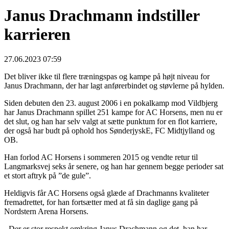
Janus Drachmann indstiller
karrieren
27.06.2023 07:59
Det bliver ikke til flere træningspas og kampe på højt niveau for
Janus Drachmann, der har lagt anførerbindet og støvlerne på hylden.
Siden debuten den 23. august 2006 i en pokalkamp mod Vildbjerg
har Janus Drachmann spillet 251 kampe for AC Horsens, men nu er
det slut, og han har selv valgt at sætte punktum for en flot karriere,
der også har budt på ophold hos SønderjyskE, FC Midtjylland og
OB.
Han forlod AC Horsens i sommeren 2015 og vendte retur til
Langmarksvej seks år senere, og han har gennem begge perioder sat
et stort aftryk på ”de gule”.
Heldigvis får AC Horsens også glæde af Drachmanns kvaliteter
fremadrettet, for han fortsætter med at få sin daglige gang på
Nordstern Arena Horsens.
- Der er stor respekt omkring Janus Drachmann og det, han har