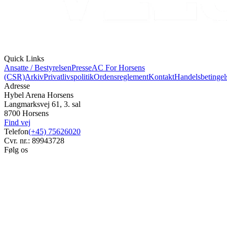
Quick Links
Ansatte / Bestyrelsen
Presse
AC For Horsens
(CSR)
Arkiv
Privatlivspolitik
Ordensreglement
Kontakt
Handelsbetingel
Adresse
Hybel Arena Horsens
Langmarksvej 61, 3. sal
8700 Horsens
Find vej
Telefon
(+45) 75626020
Cvr. nr.: 89943728
Følg os