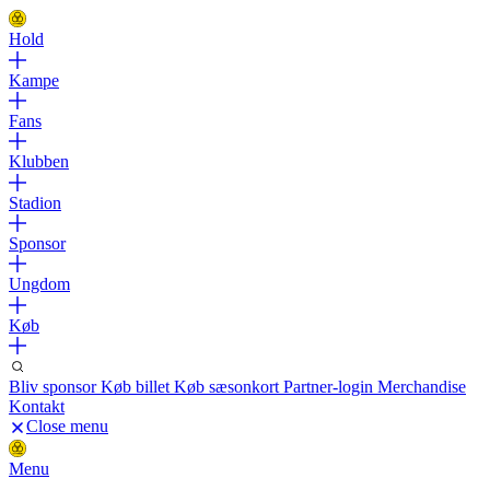
Hold
Kampe
Fans
Klubben
Stadion
Sponsor
Ungdom
Køb
Bliv sponsor
Køb billet
Køb sæsonkort
Partner-login
Merchandise
Kontakt
Close menu
Menu