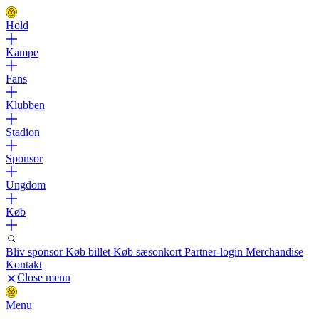
Hold
Kampe
Fans
Klubben
Stadion
Sponsor
Ungdom
Køb
Bliv sponsor
Køb billet
Køb sæsonkort
Partner-login
Merchandise
Kontakt
Close menu
Menu