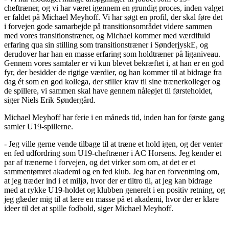
cheftræner, og vi har været igennem en grundig proces, inden valget
er faldet på Michael Meyhoff. Vi har søgt en profil, der skal føre det
i forvejen gode samarbejde på transitionsområdet videre sammen
med vores transitionstræner, og Michael kommer med værdifuld
erfaring qua sin stilling som transitionstræner i SønderjyskE, og
derudover har han en masse erfaring som holdtræner på liganiveau.
Gennem vores samtaler er vi kun blevet bekræftet i, at han er en god
fyr, der besidder de rigtige værdier, og han kommer til at bidrage fra
dag ét som en god kollega, der stiller krav til sine trænerkolleger og
de spillere, vi sammen skal have gennem nåleøjet til førsteholdet,
siger Niels Erik Søndergård.
Michael Meyhoff har ferie i en måneds tid, inden han for første gang
samler U19-spillerne.
- Jeg ville gerne vende tilbage til at træne et hold igen, og der venter
en fed udfordring som U19-cheftræner i AC Horsens. Jeg kender et
par af trænerne i forvejen, og det virker som om, at det er et
sammentømret akademi og en fed klub. Jeg har en forventning om,
at jeg træder ind i et miljø, hvor der er tiltro til, at jeg kan bidrage
med at rykke U19-holdet og klubben generelt i en positiv retning, og
jeg glæder mig til at lære en masse på et akademi, hvor der er klare
ideer til det at spille fodbold, siger Michael Meyhoff.