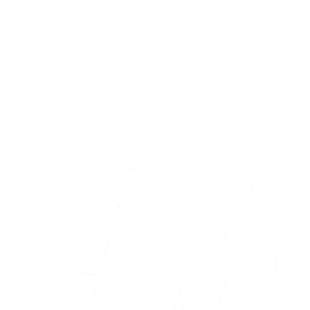
Kampreferat
Ehibhatiomhans debutmål var ikke nok
til point
02.08.2026
Alle nyheder