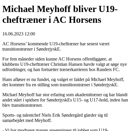
Michael Meyhoff bliver U19-
cheftræner i AC Horsens
16.06.2023 12:00
AC Horsens’ kommende U19-cheftræner har senest været
transitionstræner i SønderjyskE.
For fem måneder siden kunne AC Horsens offentliggøre, at
klubbens U19-cheftræner Christian Hansen havde valgt at søge nye
udfordringer, og han fortsætter trænerkarrieren hos Randers FC.
Hans afløser er nu fundet, og valget er faldet på Michael Meyhoff,
der kommer fra en stilling som transitionstræner i SønderjyskE.
Michael Meyhoff har stor erfaring som akademitræner og har blandt
andet stået i spidsen for SønderjyskEs U15- og U17-hold, inden han
blev transitionstræner.
Sports- og talentchef Niels Erik Søndergård glæder sig til
samarbejdet med Meyhoff.
- Vi har modtaget mange ansøgninger til jobbet som U19-