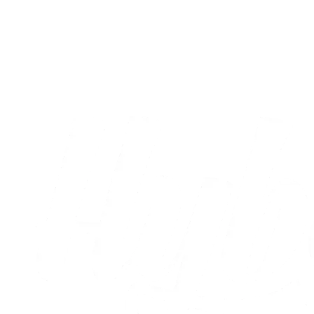
Transfer
Patrick Olsen skifter til B.93
12.07.2026
Alle nyheder