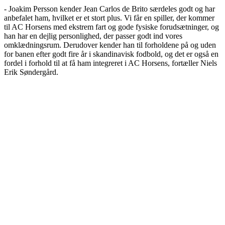
- Joakim Persson kender Jean Carlos de Brito særdeles godt og har
anbefalet ham, hvilket er et stort plus. Vi får en spiller, der kommer
til AC Horsens med ekstrem fart og gode fysiske forudsætninger, og
han har en dejlig personlighed, der passer godt ind vores
omklædningsrum. Derudover kender han til forholdene på og uden
for banen efter godt fire år i skandinavisk fodbold, og det er også en
fordel i forhold til at få ham integreret i AC Horsens, fortæller Niels
Erik Søndergård.
"Jeg vil gerne prøve en ny udfordring i mit
fodboldliv, og jeg er glad for, at jeg har
valgt AC Horsens som mit nye 'hjem'"
Jean Carlos
Cheftræner Joakim Persson glæder sig til gensynet med Jean Carlos
de Brito.
- Jean Carlos de Brito kan spille back, wingback og kant, og han er
en spiller med en fin indlægsfod, han er god med bolden, og han har
en utrolig fart, så han kan drive bolden 50-60 meter på egen hånd.
Han er en af de bedste spillere, jeg har været træner for, og jeg har
relativt store forventninger til ham, men vi har selvfølgelig også fuld
forståelse for, at han skal have tid til at ramme sit topniveau. Uden
for banen er han en fantastisk fyr, der taler godt engelsk og hurtigt