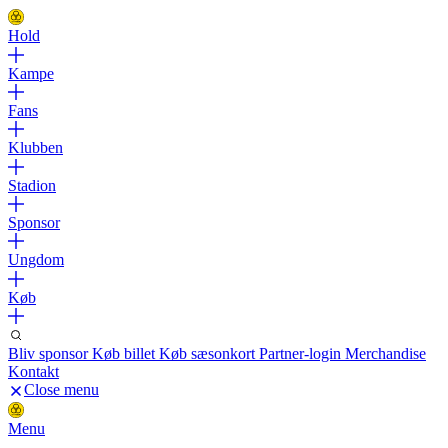
Hold
Kampe
Fans
Klubben
Stadion
Sponsor
Ungdom
Køb
Bliv sponsor
Køb billet
Køb sæsonkort
Partner-login
Merchandise
Kontakt
Close menu
Menu