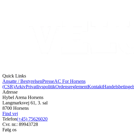
Quick Links
Ansatte / Bestyrelsen
Presse
AC For Horsens
(CSR)
Arkiv
Privatlivspolitik
Ordensreglement
Kontakt
Handelsbetingel
Adresse
Hybel Arena Horsens
Langmarksvej 61, 3. sal
8700 Horsens
Find vej
Telefon
(+45) 75626020
Cvr. nr.: 89943728
Følg os