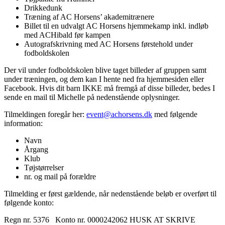
Drikkedunk
Træning af AC Horsens’ akademitrænere
Billet til en udvalgt AC Horsens hjemmekamp inkl. indløb
med ACHibald før kampen
Autografskrivning med AC Horsens førstehold under
fodboldskolen
Der vil under fodboldskolen blive taget billeder af gruppen samt
under træningen, og dem kan I hente ned fra hjemmesiden eller
Facebook. Hvis dit barn IKKE må fremgå af disse billeder, bedes I
sende en mail til Michelle på nedenstående oplysninger.
Tilmeldingen foregår her:
event@achorsens.dk
med følgende
information:
Navn
Årgang
Klub
Tøjstørrelser
nr. og mail på forældre
Tilmelding er først gældende, når nedenstående beløb er overført til
følgende konto:
Regn nr. 5376 Konto nr. 0000242062 HUSK AT SKRIVE