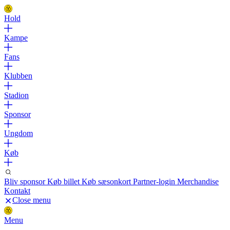
Hold
Kampe
Fans
Klubben
Stadion
Sponsor
Ungdom
Køb
Bliv sponsor
Køb billet
Køb sæsonkort
Partner-login
Merchandise
Kontakt
Close menu
Menu