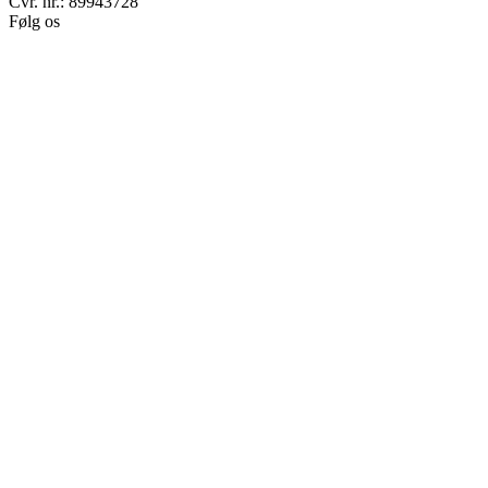
Cvr. nr.: 89943728
Følg os