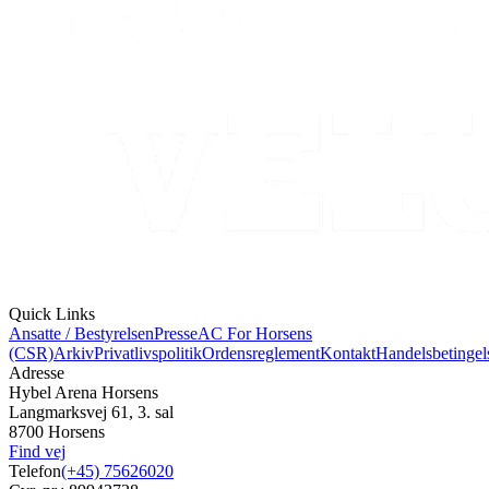
Quick Links
Ansatte / Bestyrelsen
Presse
AC For Horsens
(CSR)
Arkiv
Privatlivspolitik
Ordensreglement
Kontakt
Handelsbetingel
Adresse
Hybel Arena Horsens
Langmarksvej 61, 3. sal
8700 Horsens
Find vej
Telefon
(+45) 75626020