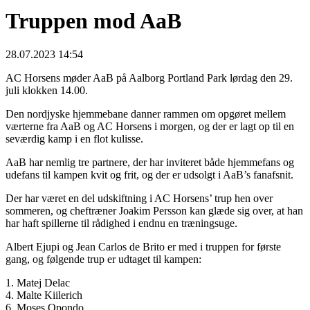
Truppen mod AaB
28.07.2023 14:54
AC Horsens møder AaB på Aalborg Portland Park lørdag den 29.
juli klokken 14.00.
Den nordjyske hjemmebane danner rammen om opgøret mellem
værterne fra AaB og AC Horsens i morgen, og der er lagt op til en
seværdig kamp i en flot kulisse.
AaB har nemlig tre partnere, der har inviteret både hjemmefans og
udefans til kampen kvit og frit, og der er udsolgt i AaB’s fanafsnit.
Der har været en del udskiftning i AC Horsens’ trup hen over
sommeren, og cheftræner Joakim Persson kan glæde sig over, at han
har haft spillerne til rådighed i endnu en træningsuge.
Albert Ejupi og Jean Carlos de Brito er med i truppen for første
gang, og følgende trup er udtaget til kampen:
1. Matej Delac
4. Malte Kiilerich
6. Moses Opondo