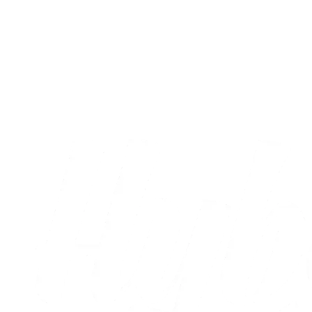
Fans
AC Horsens – Brøndby IF: Læs dagens
kampprogram
09.08.2026
Alle nyheder