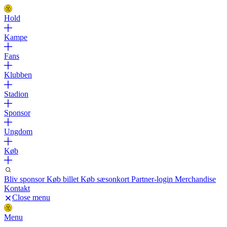
Hold
Kampe
Fans
Klubben
Stadion
Sponsor
Ungdom
Køb
Bliv sponsor
Køb billet
Køb sæsonkort
Partner-login
Merchandise
Kontakt
Close menu
Menu