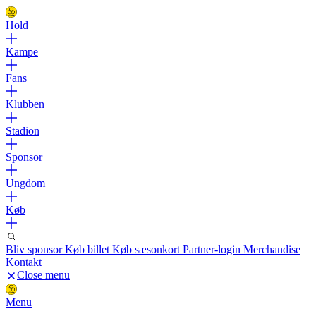
Hold
Kampe
Fans
Klubben
Stadion
Sponsor
Ungdom
Køb
Bliv sponsor
Køb billet
Køb sæsonkort
Partner-login
Merchandise
Kontakt
Close menu
Menu