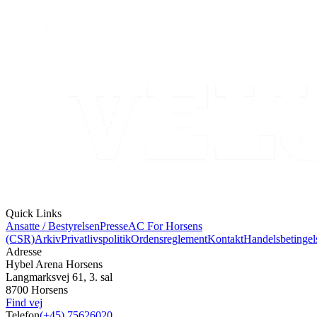
Quick Links
Ansatte / Bestyrelsen
Presse
AC For Horsens
(CSR)
Arkiv
Privatlivspolitik
Ordensreglement
Kontakt
Handelsbetingel
Adresse
Hybel Arena Horsens
Langmarksvej 61, 3. sal
8700 Horsens
Find vej
Telefon
(+45) 75626020