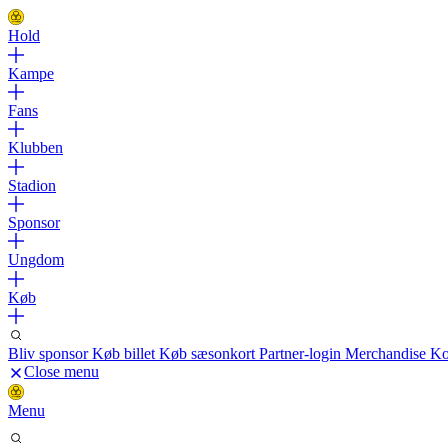
Hold
Kampe
Fans
Klubben
Stadion
Sponsor
Ungdom
Køb
Bliv sponsor
Køb billet
Køb sæsonkort
Partner-login
Merchandise
Ko
Close menu
Menu