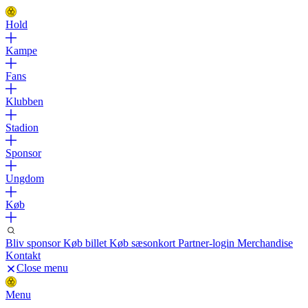
Hold
Kampe
Fans
Klubben
Stadion
Sponsor
Ungdom
Køb
Bliv sponsor
Køb billet
Køb sæsonkort
Partner-login
Merchandise
Kontakt
Close menu
Menu