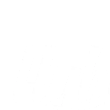
A-truppen
Sæt X i kalenderen: Runde otte og ni er
nu fastlagt
05.08.2026
Alle nyheder