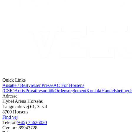
Quick Links
Ansatte / Bestyrelsen
Presse
AC For Horsens
(CSR)
Arkiv
Privatlivspolitik
Ordensreglement
Kontakt
Handelsbetingel
Adresse
Hybel Arena Horsens
Langmarksvej 61, 3. sal
8700 Horsens
Find vej
Telefon
(+45) 75626020
Cvr. nr.: 89943728