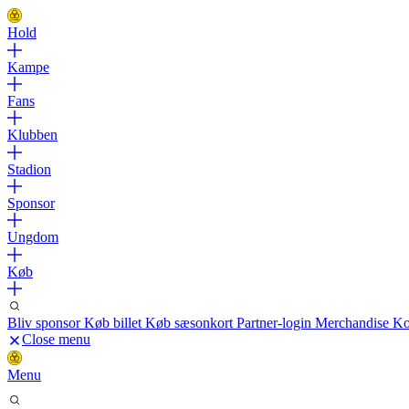
Hold
Kampe
Fans
Klubben
Stadion
Sponsor
Ungdom
Køb
Bliv sponsor
Køb billet
Køb sæsonkort
Partner-login
Merchandise
Ko
Close menu
Menu