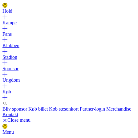
Hold
Kampe
Fans
Klubben
Stadion
Sponsor
Ungdom
Køb
Bliv sponsor
Køb billet
Køb sæsonkort
Partner-login
Merchandise
Kontakt
Close menu
Menu