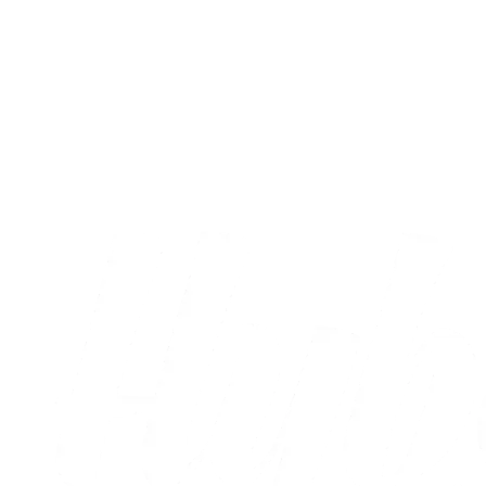
A-truppen
Sæt X i kalenderen: Runde otte og ni er
nu fastlagt
05.08.2026
Alle nyheder