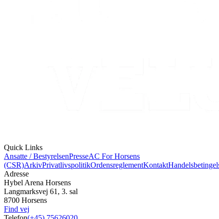
Quick Links
Ansatte / Bestyrelsen
Presse
AC For Horsens
(CSR)
Arkiv
Privatlivspolitik
Ordensreglement
Kontakt
Handelsbetingel
Adresse
Hybel Arena Horsens
Langmarksvej 61, 3. sal
8700 Horsens
Find vej
Telefon
(+45) 75626020