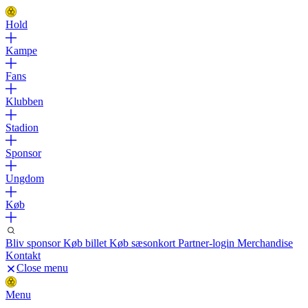
Hold
Kampe
Fans
Klubben
Stadion
Sponsor
Ungdom
Køb
Bliv sponsor
Køb billet
Køb sæsonkort
Partner-login
Merchandise
Kontakt
Close menu
Menu