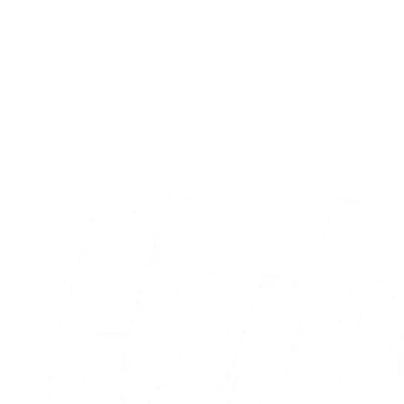
Fans
Sol, Superliga og Brøndby på Hybel
Arena Horsens
09.08.2026
Alle nyheder