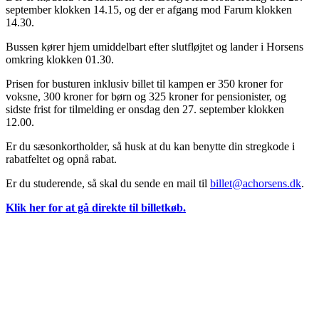
september klokken 14.15, og der er afgang mod Farum klokken
14.30.
Bussen kører hjem umiddelbart efter slutfløjtet og lander i Horsens
omkring klokken 01.30.
Prisen for busturen inklusiv billet til kampen er 350 kroner for
voksne, 300 kroner for børn og 325 kroner for pensionister, og
sidste frist for tilmelding er onsdag den 27. september klokken
12.00.
Er du sæsonkortholder, så husk at du kan benytte din stregkode i
rabatfeltet og opnå rabat.
Er du studerende, så skal du sende en mail til
billet@achorsens.dk
.
Klik her for at gå direkte til billetkøb.