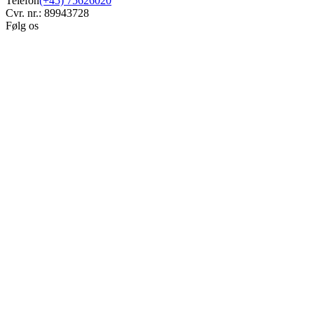
Telefon
(+45) 75626020
Cvr. nr.: 89943728
Følg os