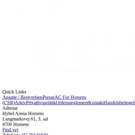
Quick Links
Ansatte / Bestyrelsen
Presse
AC For Horsens
(CSR)
Arkiv
Privatlivspolitik
Ordensreglement
Kontakt
Handelsbetingel
Adresse
Hybel Arena Horsens
Langmarksvej 61, 3. sal
8700 Horsens
Find vej