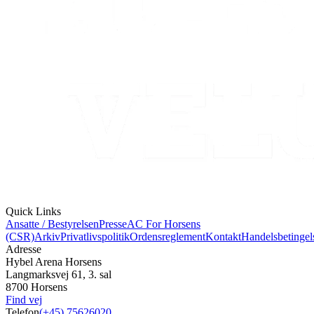
Quick Links
Ansatte / Bestyrelsen
Presse
AC For Horsens
(CSR)
Arkiv
Privatlivspolitik
Ordensreglement
Kontakt
Handelsbetingel
Adresse
Hybel Arena Horsens
Langmarksvej 61, 3. sal
8700 Horsens
Find vej
Telefon
(+45) 75626020