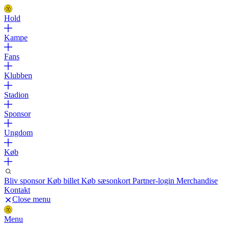
Hold
Kampe
Fans
Klubben
Stadion
Sponsor
Ungdom
Køb
Bliv sponsor
Køb billet
Køb sæsonkort
Partner-login
Merchandise
Kontakt
Close menu
Menu