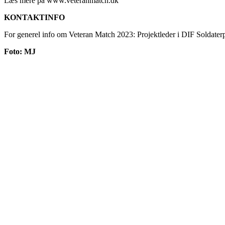
Læs mere på www.veteranmatch.dk
KONTAKTINFO
For generel info om Veteran Match 2023: Projektleder i DIF Soldater
Foto: MJ