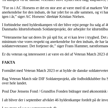
”For os i AC Horsens er det en stor ære at være med til at markere 
anerkendelse for den indsats, de har ydet for os alle sammen, og vi ha
igen i år,” siger AC Horsens’ direktør Kristian Nielsen.
I forbindelse med hyldestkampen vil der blive rejst penge fra salg af 
Danmarks Idrætsforbunds Soldaterprojekt, der arbejder for idrætstilbud
”Veteranerne har sat deres liv på spil for, at vi kan leve i tryghed. D
minimum vise vores respekt og anerkendelse for den indsats, de har lav
soldaterveteraner. Det fortjener de,” siger Frans Hammer, næstforma
Er du veteran og interesseret i at være en del af Veteran Match 2023 d
FAKTA
Formålet med Veteran Match 2023 er at hylde de danske soldatervete
Bag Veteran Match står DIF Soldaterprojekt, alle fodboldklubber fra 
over hele landet.
Poul Due Jensens Fond / Grundfos Fonden bidrager med økonomisk støt
I alt bliver der i september afviklet 46 hyldestkampe fordelt på de invo