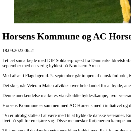
Horsens Kommune og AC Horsens 
18.09.2023 06:21
I et tæt samarbejde med DIF Soldaterprojekt fra Danmarks Idrætsfo
september med en særlig hyldest på Nordstern Arena.
Med afsæt i Flagdagen d. 5. september går toppen af dansk fodbold,
Det sker, når Veteran Match afvikles over hele landet for at hylde, a
Denne anerkendelse markeres via såkaldte hyldestkampe, hvor veteran
Horsens Kommune er sammen med AC Horsens med i initiativet og de
”Vi er utrolig stolte af at være med til at hylde de danske veteraner. E
livet på spil for en større sag. Disse mennesker fortjener en kæmpe 
Til kampen vil de danske veteraner blive hyldet med flag, klapsalver, 