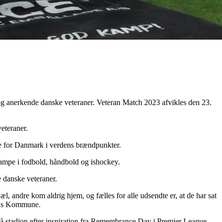
 anerkende danske veteraner. Veteran Match 2023 afvikles den 23.
eteraner.
mpe for Danmark i verdens brændpunkter.
kampe i fodbold, håndbold og ishockey.
danske veteraner.
æl, andre kom aldrig hjem, og fælles for alle udsendte er, at de har sat
sens Kommune.
g på stadion efter inspiration fra Remembrance Day i Premier League.