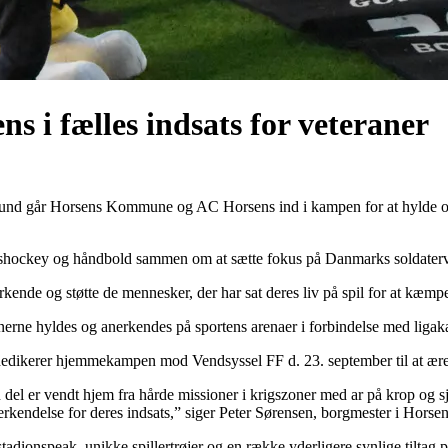
i fælles indsats for veteraner
rbund går Horsens Kommune og AC Horsens ind i kampen for at hylde og
 ishockey og håndbold sammen om at sætte fokus på Danmarks soldaterv
nerkende og støtte de mennesker, der har sat deres liv på spil for at kæ
erne hyldes og anerkendes på sportens arenaer i forbindelse med liga
dikerer hjemmekampen mod Vendsyssel FF d. 23. september til at ære 
n del er vendt hjem fra hårde missioner i krigszoner med ar på krop og sj
anerkendelse for deres indsats,” siger Peter Sørensen, borgmester i Hor
stadionspeak, unikke spillertrøjer og en række yderligere synlige tilta