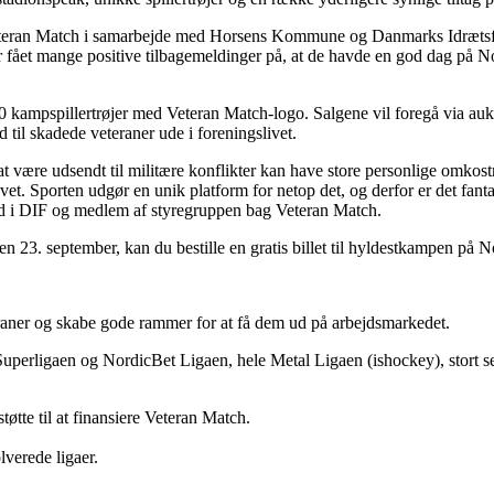
Veteran Match i samarbejde med Horsens Kommune og Danmarks Idrætsforbu
r fået mange positive tilbagemeldinger på, at de havde en god dag på No
40 kampspillertrøjer med Veteran Match-logo. Salgene vil foregå via aukt
 til skadede veteraner ude i foreningslivet.
et at være udsendt til militære konflikter kan have store personlige omko
et. Sporten udgør en unik platform for netop det, og derfor er det fanta
nd i DIF og medlem af styregruppen bag Veteran Match.
en 23. september, kan du bestille en gratis billet til hyldestkampen på 
raner og skabe gode rammer for at få dem ud på arbejdsmarkedet.
Superligaen og NordicBet Ligaen, hele Metal Ligaen (ishockey), stort 
te til at finansiere Veteran Match.
lverede ligaer.