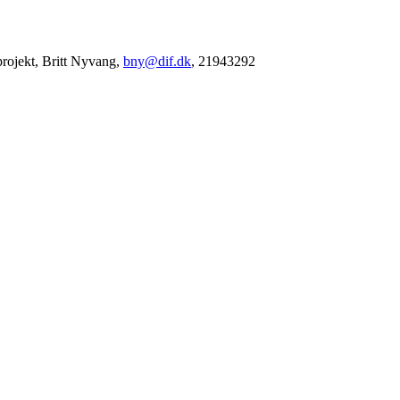
projekt, Britt Nyvang,
bny@dif.dk
, 21943292