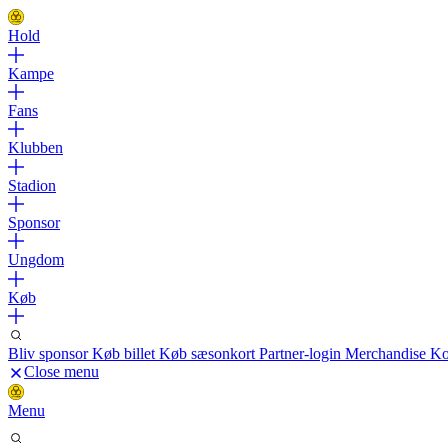
Hold
Kampe
Fans
Klubben
Stadion
Sponsor
Ungdom
Køb
Bliv sponsor
Køb billet
Køb sæsonkort
Partner-login
Merchandise
Ko
Close menu
Menu