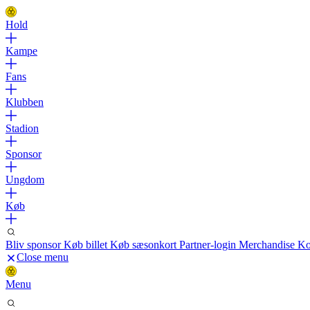
Hold
Kampe
Fans
Klubben
Stadion
Sponsor
Ungdom
Køb
Bliv sponsor
Køb billet
Køb sæsonkort
Partner-login
Merchandise
Ko
Close menu
Menu